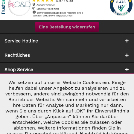
Eine Bestellung widerrufen
Service Hotline
Rechtliches
Shop Service
Wir setzen auf unserer Website Cookies ein. Einige
Aktiv
Notwendig
Zahlung & Versand
helfen dabei unser Angebot zu analysieren und zu
verbessern, andere sind zwingend notwendig für den
Betrieb der Website. Wir sammeln und verarbeiten
Inaktiv
Marketing
Ihre Daten für Analyse und Marketing nur dann,
wenn Sie uns durch Klick auf „OK“ Ihr Einverständnis
geben. Über „Anpassen“ können Sie darüber
Inaktiv
Tracking
entscheiden, welche Cookies Sie zulassen oder
ablehnen. Weitere Informationen finden Sie in
* ALLE PREISE INKL. GESETZL. UMSATZSTEUER ZZGL.
VERSANDKOSTEN
UND GGF. NACHNAHMEGEBÜHREN, WENN NICHT
unserer Datenschutzerklärung. Nachträglich können