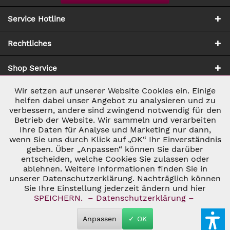
Service Hotline
Rechtliches
Shop Service
Wir setzen auf unserer Website Cookies ein. Einige
Aktiv
Notwendig
Zahlung & Versand
helfen dabei unser Angebot zu analysieren und zu
verbessern, andere sind zwingend notwendig für den
Betrieb der Website. Wir sammeln und verarbeiten
Inaktiv
Marketing
Ihre Daten für Analyse und Marketing nur dann,
wenn Sie uns durch Klick auf „OK“ Ihr Einverständnis
geben. Über „Anpassen“ können Sie darüber
Inaktiv
Tracking
entscheiden, welche Cookies Sie zulassen oder
* ALLE PREISE INKL. GESETZL. UMSATZSTEUER ZZGL.
ablehnen. Weitere Informationen finden Sie in
VERSANDKOSTEN
UND GGF. NACHNAHMEGEBÜHREN, WENN NICHT
unserer Datenschutzerklärung. Nachträglich können
Inaktiv
ANDERS BESCHRIEBEN
Personalisierung
Sie Ihre Einstellung jederzeit ändern und hier
© 2026 C&D WEINHANDEL - ALL RIGHTS RESERVED. THEME BY
SPEICHERN.
– Datenschutzerklärung –
THEMEWARE®
Inaktiv
Service
Anpassen
✓ OK