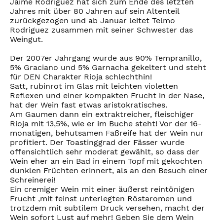
Jaime Rodriguez hat sich zum Ende des letzten
Jahres mit über 80 Jahren auf sein Altenteil
zurückgezogen und ab Januar leitet Telmo
Rodriguez zusammen mit seiner Schwester das
Weingut.
Der 2007er Jahrgang wurde aus 90% Tempranillo,
5% Graciano und 5% Garnacha gekeltert und steht
für DEN Charakter Rioja schlechthin!
Satt, rubinrot im Glas mit leichten violetten
Reflexen und einer kompakten Frucht in der Nase,
hat der Wein fast etwas aristokratisches.
Am Gaumen dann ein extraktreicher, fleischiger
Rioja mit 13,5%, wie er im Buche steht! Vor der 16-
monatigen, behutsamen Faßreife hat der Wein nur
profitiert. Der Toastinggrad der Fässer wurde
offensichtlich sehr moderat gewählt, so dass der
Wein eher an ein Bad in einem Topf mit gekochten
dunklen Früchten erinnert, als an den Besuch einer
Schreinerei!
Ein cremiger Wein mit einer äußerst reintönigen
Frucht ,mit feinst unterlegten Röstaromen und
trotzdem mit subtilem Druck versehen, macht der
Wein sofort Lust auf mehr! Geben Sie dem Wein