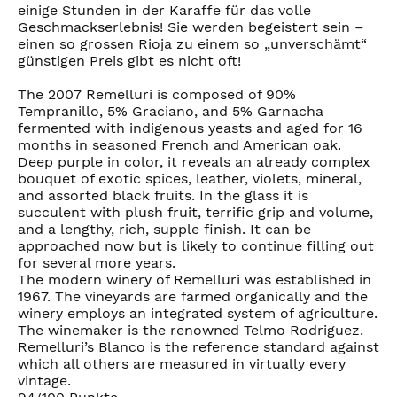
einige Stunden in der Karaffe für das volle
Geschmackserlebnis! Sie werden begeistert sein –
einen so grossen Rioja zu einem so „unverschämt“
günstigen Preis gibt es nicht oft!
The 2007 Remelluri is composed of 90%
Tempranillo, 5% Graciano, and 5% Garnacha
fermented with indigenous yeasts and aged for 16
months in seasoned French and American oak.
Deep purple in color, it reveals an already complex
bouquet of exotic spices, leather, violets, mineral,
and assorted black fruits. In the glass it is
succulent with plush fruit, terrific grip and volume,
and a lengthy, rich, supple finish. It can be
approached now but is likely to continue filling out
for several more years.
The modern winery of Remelluri was established in
1967. The vineyards are farmed organically and the
winery employs an integrated system of agriculture.
The winemaker is the renowned Telmo Rodriguez.
Remelluri’s Blanco is the reference standard against
which all others are measured in virtually every
vintage.