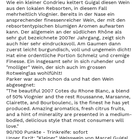
Wie ein kleiner Condrieu keltert Guigal diesen Wein
aus den lokalen Rebsorten, in diesem Fall
mehrheitlich Viognier. Bereits in der Nase ein
ansprechender finessenreicher Wein, der mit den
rebsortentypischen blumigen Aromen aufwarten
kann. Der allgemein an der südlichen Rhône als
sehr gut bezeichnete 2007er Jahrgang, zeigt sich
auch hier sehr eindrucksvoll. Am Gaumen dann
zuerst leicht burgundisch, voll und ungemein dicht!
Hat eine ordentliche Portion Schmelz und cremige
Finesse. Ein insgesamt sehr in sich ruhender und
"molliger" Wein, der sich auch im grossen
Rotweinglas wohlfühlt!
Parker war auch schon da und hat den Wein
abgesegnet:
"The beautiful 2007 Cotes du Rhone Blanc, a blend
of 50% Viognier and the rest Roussanne, Marsanne,
Clairette, and Bourboulenc, is the finest he has yet
produced. Amazing aromatics, fresh citrus fruits,
and a hint of minerality are presented in a medium-
bodied, delicious style that most consumers will
love."
90/100 Punkte - Trinkreife: sofort
Unser Fazit: "Kleiner" Weisswein von Marcel Guigal