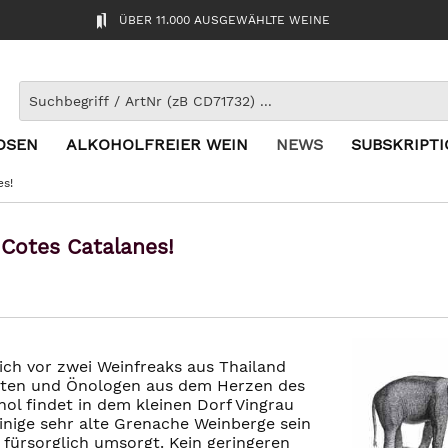
ÜBER 11.000 AUSGEWÄHLTE WEINE
OSEN
ALKOHOLFREIER WEIN
NEWS
SUBSKRIPT
es!
Cotes Catalanes!
sich vor zwei Weinfreaks aus Thailand
sten und Önologen aus dem Herzen des
l findet in dem kleinen Dorf Vingrau
inige sehr alte Grenache Weinberge sein
fürsorglich umsorgt. Kein geringeren