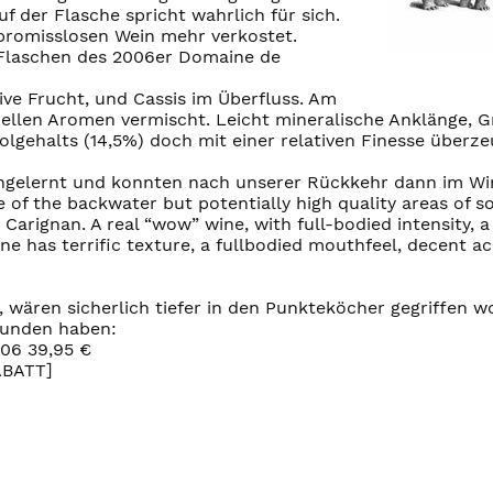
f der Flasche spricht wahrlich für sich.
promisslosen Wein mehr verkostet.
 Flaschen des 2006er Domaine de
ive Frucht, und Cassis im Überfluss. Am
len Aromen vermischt. Leicht mineralische Anklänge, Gr
lgehalts (14,5%) doch mit einer relativen Finesse überz
engelernt und konnten nach unserer Rückkehr dann im W
e of the backwater but potentially high quality areas of 
arignan. A real “wow” wine, with full-bodied intensity, a 
ne has terrific texture, a fullbodied mouthfeel, decent acid
 wären sicherlich tiefer in den Punkteköcher gegriffen wo
funden haben:
006 39,95 €
ABATT]