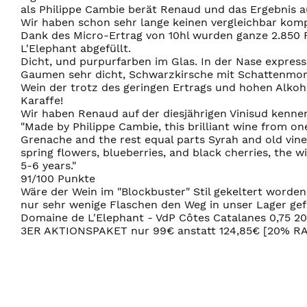
als Philippe Cambie berät Renaud und das Ergebnis au
Wir haben schon sehr lange keinen vergleichbar kom
Dank des Micro-Ertrag von 10hl wurden ganze 2.850
L'Elephant abgefüllt.
Dicht, und purpurfarben im Glas. In der Nase express
Gaumen sehr dicht, Schwarzkirsche mit Schattenmorel
Wein der trotz des geringen Ertrags und hohen Alkoho
Karaffe!
Wir haben Renaud auf der diesjährigen Vinisud kenn
"Made by Philippe Cambie, this brilliant wine from on
Grenache and the rest equal parts Syrah and old vine C
spring flowers, blueberries, and black cherries, the wi
5-6 years."
91/100 Punkte
Wäre der Wein im "Blockbuster" Stil gekeltert worden,
nur sehr wenige Flaschen den Weg in unser Lager ge
Domaine de L'Elephant - VdP Côtes Catalanes 0,75 2
3ER AKTIONSPAKET nur 99€ anstatt 124,85€ [20% R