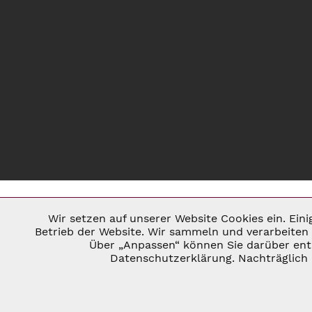
Wir setzen auf unserer Website Cookies ein. Ein
Notwendig
Betrieb der Website. Wir sammeln und verarbeiten 
Über „Anpassen“ können Sie darüber ents
* ALLE PREISE INKL. GESETZL. U
Datenschutzerklärung. Nachträglich 
Marketing
©
Tracking