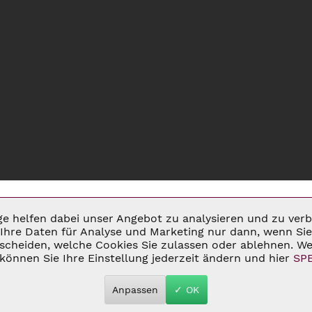
ige helfen dabei unser Angebot zu analysieren und zu ve
Ihre Daten für Analyse und Marketing nur dann, wenn Sie 
cheiden, welche Cookies Sie zulassen oder ablehnen. Wei
MSATZSTEUER ZZGL.
VERSANDKOSTEN
UND GGF. NACHNAHMEGEBÜHREN, W
können Sie Ihre Einstellung jederzeit ändern und hier
SP
 2026 C&D WEINHANDEL - ALL RIGHTS RESERVED. THEME BY
THEMEWAR
Anpassen
✓ OK