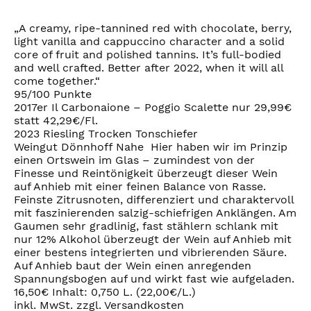
„A creamy, ripe-tannined red with chocolate, berry,
light vanilla and cappuccino character and a solid
core of fruit and polished tannins. It’s full-bodied
and well crafted. Better after 2022, when it will all
come together.“
95/100 Punkte
2017er Il Carbonaione – Poggio Scalette nur 29,99€
statt 42,29€/Fl.
2023 Riesling Trocken Tonschiefer
Weingut Dönnhoff Nahe Hier haben wir im Prinzip
einen Ortswein im Glas – zumindest von der
Finesse und Reintönigkeit überzeugt dieser Wein
auf Anhieb mit einer feinen Balance von Rasse.
Feinste Zitrusnoten, differenziert und charaktervoll
mit faszinierenden salzig-schiefrigen Anklängen. Am
Gaumen sehr gradlinig, fast stählern schlank mit
nur 12% Alkohol überzeugt der Wein auf Anhieb mit
einer bestens integrierten und vibrierenden Säure.
Auf Anhieb baut der Wein einen anregenden
Spannungsbogen auf und wirkt fast wie aufgeladen.
16,50€ Inhalt: 0,750 L. (22,00€/L.)
inkl. MwSt. zzgl. Versandkosten