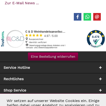
Zur E-Mail News ...
Eine Bestellung widerrufen
Service Hotline
Rechtliches
Shop Service
Wir setzen auf unserer Website Cookies ein. Einige
Aktiv
Notwendig
Zahlung & Versand
helfen dabei unser Angebot zu analysieren und zu