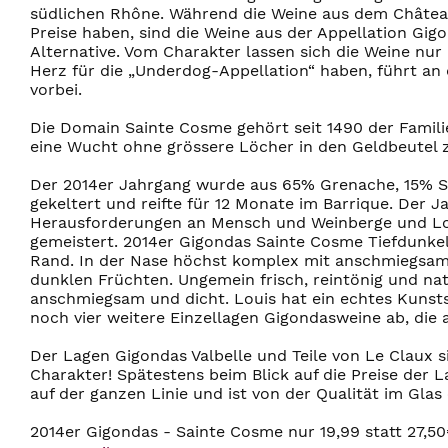
südlichen Rhône. Während die Weine aus dem Châtea
Preise haben, sind die Weine aus der Appellation Gi
Alternative. Vom Charakter lassen sich die Weine nur 
Herz für die „Underdog-Appellation“ haben, führt a
vorbei.
Die Domain Sainte Cosme gehört seit 1490 der Famili
eine Wucht ohne grössere Löcher in den Geldbeutel z
Der 2014er Jahrgang wurde aus 65% Grenache, 15% S
gekeltert und reifte für 12 Monate im Barrique. Der J
Herausforderungen an Mensch und Weinberge und Lou
gemeistert. 2014er Gigondas Sainte Cosme Tiefdunkel
Rand. In der Nase höchst komplex mit anschmiegsam
dunklen Früchten. Ungemein frisch, reintönig und na
anschmiegsam und dicht. Louis hat ein echtes Kunsts
noch vier weitere Einzellagen Gigondasweine ab, die
Der Lagen Gigondas Valbelle und Teile von Le Claux 
Charakter! Spätestens beim Blick auf die Preise der 
auf der ganzen Linie und ist von der Qualität im Gla
2014er Gigondas - Sainte Cosme nur 19,99 statt 27,50