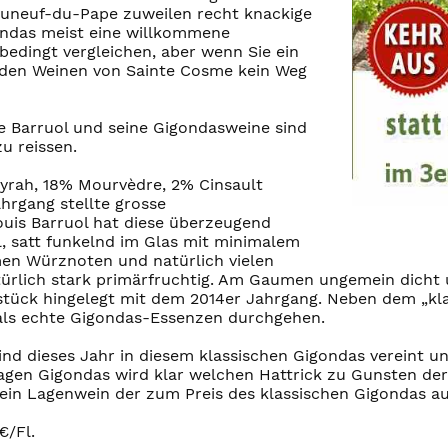
uneuf-du-Pape zuweilen recht knackige
gondas meist eine willkommene
bedingt vergleichen, aber wenn Sie ein
n den Weinen von Sainte Cosme kein Weg
e Barruol und seine Gigondasweine sind
u reissen.
yrah, 18% Mourvèdre, 2% Cinsault
ahrgang stellte grosse
is Barruol hat diese überzeugend
, satt funkelnd im Glas mit minimalem
en Würznoten und natürlich vielen
türlich stark primärfruchtig. Am Gaumen ungemein dicht 
tück hingelegt mit dem 2014er Jahrgang. Neben dem „klas
 als echte Gigondas-Essenzen durchgehen.
sind dieses Jahr in diesem klassischen Gigondas vereint
Lagen Gigondas wird klar welchen Hattrick zu Gunsten der 
s ein Lagenwein der zum Preis des klassischen Gigondas a
€/Fl.