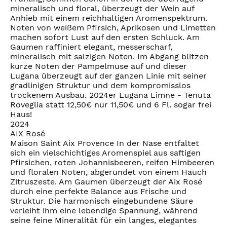
mineralisch und floral, überzeugt der Wein auf
Anhieb mit einem reichhaltigen Aromenspektrum.
Noten von weißem Pfirsich, Aprikosen und Limetten
machen sofort Lust auf den ersten Schluck. Am
Gaumen raffiniert elegant, messerscharf,
mineralisch mit salzigen Noten. Im Abgang blitzen
kurze Noten der Pampelmuse auf und dieser
Lugana überzeugt auf der ganzen Linie mit seiner
gradlinigen Struktur und dem kompromisslos
trockenem Ausbau. 2024er Lugana Limne - Tenuta
Roveglia statt 12,50€ nur 11,50€ und 6 Fl. sogar frei
Haus!
2024
AIX Rosé
Maison Saint Aix Provence In der Nase entfaltet
sich ein vielschichtiges Aromenspiel aus saftigen
Pfirsichen, roten Johannisbeeren, reifen Himbeeren
und floralen Noten, abgerundet von einem Hauch
Zitruszeste. Am Gaumen überzeugt der Aix Rosé
durch eine perfekte Balance aus Frische und
Struktur. Die harmonisch eingebundene Säure
verleiht ihm eine lebendige Spannung, während
seine feine Mineralität für ein langes, elegantes