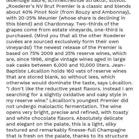
lebendige Säure, schmeichelnde Struktur, stilvoll.
„Roederer's NV Brut Premier is a classic and blends
about 40% Pinot Noir (from Bouzy and Ambonnay),
with 20-25% Meunier (whose share is declining in
this blend) and Chardonnay. Two-thirds of the
grapes come from estate vineyards, one-third is
purchased. (Mind you that all the other Roederer
cuvées are sourced exclusively form their own
vineyards!) The newest release of the Premier is
based on 75% 2009 and 25% reserve wines, which
are, since 1996, single vintage wines aged in large
oak casks between 6,000 and 10,000 liters. Jean-
Baptiste Lécaillon holds 160 vats of reserve wines
that are stored blank, so without lees, which
otherwise would dominate the taste, says Lécaillon.
"I don't like the reductive yeast flavors. Instead I am
searching for a slightly oxidative and oaky style in
my reserve wine." Lécaillon's youngest Premier did
not undergo malolactic fermentation. The wine
opens very bright, precise and refined, with toasty
and white chocolate flavors. Absolutely delicate
and elegant on the palate, this is a light, silky
textured and remarkably finesse-full Champagne
that is fresh on the palate, thanks to its structure