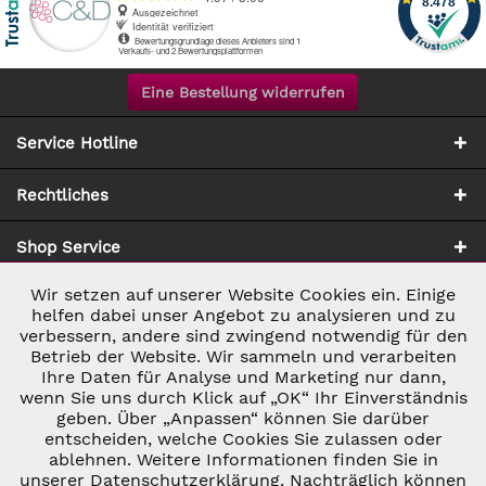
Eine Bestellung widerrufen
Service Hotline
Rechtliches
Shop Service
Wir setzen auf unserer Website Cookies ein. Einige
Aktiv
Notwendig
Zahlung & Versand
helfen dabei unser Angebot zu analysieren und zu
verbessern, andere sind zwingend notwendig für den
Betrieb der Website. Wir sammeln und verarbeiten
Inaktiv
Marketing
Ihre Daten für Analyse und Marketing nur dann,
wenn Sie uns durch Klick auf „OK“ Ihr Einverständnis
geben. Über „Anpassen“ können Sie darüber
Inaktiv
Tracking
entscheiden, welche Cookies Sie zulassen oder
* ALLE PREISE INKL. GESETZL. UMSATZSTEUER ZZGL.
ablehnen. Weitere Informationen finden Sie in
VERSANDKOSTEN
UND GGF. NACHNAHMEGEBÜHREN, WENN NICHT
unserer Datenschutzerklärung. Nachträglich können