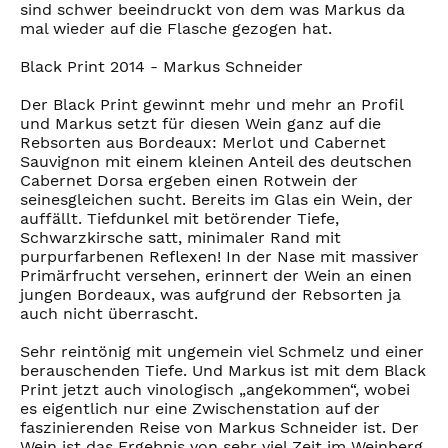
sind schwer beeindruckt von dem was Markus da
mal wieder auf die Flasche gezogen hat.
Black Print 2014 - Markus Schneider
Der Black Print gewinnt mehr und mehr an Profil
und Markus setzt für diesen Wein ganz auf die
Rebsorten aus Bordeaux: Merlot und Cabernet
Sauvignon mit einem kleinen Anteil des deutschen
Cabernet Dorsa ergeben einen Rotwein der
seinesgleichen sucht. Bereits im Glas ein Wein, der
auffällt. Tiefdunkel mit betörender Tiefe,
Schwarzkirsche satt, minimaler Rand mit
purpurfarbenen Reflexen! In der Nase mit massiver
Primärfrucht versehen, erinnert der Wein an einen
jungen Bordeaux, was aufgrund der Rebsorten ja
auch nicht überrascht.
Sehr reintönig mit ungemein viel Schmelz und einer
berauschenden Tiefe. Und Markus ist mit dem Black
Print jetzt auch vinologisch „angekommen“, wobei
es eigentlich nur eine Zwischenstation auf der
faszinierenden Reise von Markus Schneider ist. Der
Wein ist das Ergebnis von sehr viel Zeit im Weinberg