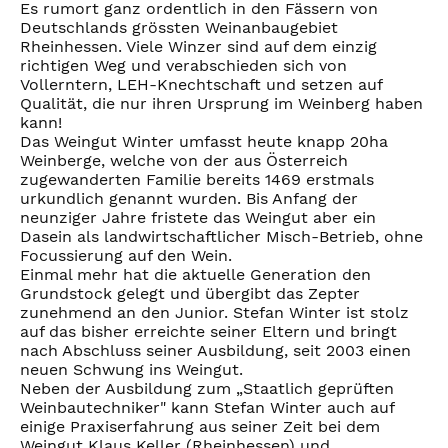
Es rumort ganz ordentlich in den Fässern von
Deutschlands grössten Weinanbaugebiet
Rheinhessen. Viele Winzer sind auf dem einzig
richtigen Weg und verabschieden sich von
Vollerntern, LEH-Knechtschaft und setzen auf
Qualität, die nur ihren Ursprung im Weinberg haben
kann!
Das Weingut Winter umfasst heute knapp 20ha
Weinberge, welche von der aus Österreich
zugewanderten Familie bereits 1469 erstmals
urkundlich genannt wurden. Bis Anfang der
neunziger Jahre fristete das Weingut aber ein
Dasein als landwirtschaftlicher Misch-Betrieb, ohne
Focussierung auf den Wein.
Einmal mehr hat die aktuelle Generation den
Grundstock gelegt und übergibt das Zepter
zunehmend an den Junior. Stefan Winter ist stolz
auf das bisher erreichte seiner Eltern und bringt
nach Abschluss seiner Ausbildung, seit 2003 einen
neuen Schwung ins Weingut.
Neben der Ausbildung zum „Staatlich geprüften
Weinbautechniker" kann Stefan Winter auch auf
einige Praxiserfahrung aus seiner Zeit bei dem
Weingut Klaus Keller (Rheinhessen) und