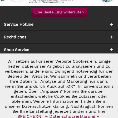
Eine Bestellung widerrufen
Service Hotline
Rechtliches
Shop Service
Wir setzen auf unserer Website Cookies ein. Einige
Aktiv
Notwendig
Zahlung & Versand
helfen dabei unser Angebot zu analysieren und zu
verbessern, andere sind zwingend notwendig für den
Betrieb der Website. Wir sammeln und verarbeiten
Inaktiv
Marketing
Ihre Daten für Analyse und Marketing nur dann,
wenn Sie uns durch Klick auf „OK“ Ihr Einverständnis
geben. Über „Anpassen“ können Sie darüber
Inaktiv
Tracking
entscheiden, welche Cookies Sie zulassen oder
* ALLE PREISE INKL. GESETZL. UMSATZSTEUER ZZGL.
ablehnen. Weitere Informationen finden Sie in
VERSANDKOSTEN
UND GGF. NACHNAHMEGEBÜHREN, WENN NICHT
unserer Datenschutzerklärung. Nachträglich können
Inaktiv
ANDERS BESCHRIEBEN
Personalisierung
Sie Ihre Einstellung jederzeit ändern und hier
© 2026 C&D WEINHANDEL - ALL RIGHTS RESERVED. THEME BY
SPEICHERN.
– Datenschutzerklärung –