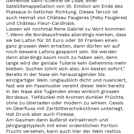
Gemeinde Saint-Etienne de Lisse, einer
Satellitenappellation von St. Emilion am Ende des
Plateaus in östlicher Richtung. Dieses Terroir ist
auch Heimat von Château Faugeres (Peby Faugeres)
und Château Fleur-Cardinale.
Lassen wir nochmal Rene Gabriel zu Wort kommen
"...Wenn die Bordeauxfreaks allerdings merken, dass
sie bei Lafon für 20 Euro oder 30 Franken einen
ganz grossen Wein erhalten, dann dürfen wir auf
noch bessere Lafons gespannt sein. Sie werden
dann allerdings kaum noch zu haben sein, denn
lange wird der geniale Tuilerie kein Geheimnis mehr
bleiben. Suchen lohnt sich also. Am besten sofort."
Bereits in der Nase ein herausragender bis
einzigartiger Wein. Unglaublich dicht und nuanciert,
fast wie ein Fassmuster vereint dieser Wein bereits
in der Nase alle Tugenden eines wirklich grossen
Bordeaux. Tiefdunkel mit Aromen dunkler Früchte,
ohne zu überladen oder modern zu wirken. Cassis
im Überfluss mit Zartbitterschokotönen unterlegt.
Hat Druck aber auch Finesse.
Am Gaumen dann äußerst extraktreich und
jahrgangstypisch mit einer ordentlichen Portion
Frucht versehen, kann auch hier der Wein restlos