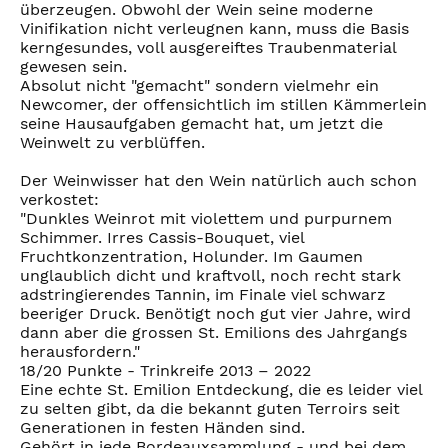
überzeugen. Obwohl der Wein seine moderne
Vinifikation nicht verleugnen kann, muss die Basis
kerngesundes, voll ausgereiftes Traubenmaterial
gewesen sein.
Absolut nicht "gemacht" sondern vielmehr ein
Newcomer, der offensichtlich im stillen Kämmerlein
seine Hausaufgaben gemacht hat, um jetzt die
Weinwelt zu verblüffen.
Der Weinwisser hat den Wein natürlich auch schon
verkostet:
"Dunkles Weinrot mit violettem und purpurnem
Schimmer. Irres Cassis-Bouquet, viel
Fruchtkonzentration, Holunder. Im Gaumen
unglaublich dicht und kraftvoll, noch recht stark
adstringierendes Tannin, im Finale viel schwarz
beeriger Druck. Benötigt noch gut vier Jahre, wird
dann aber die grossen St. Emilions des Jahrgangs
herausfordern."
18/20 Punkte - Trinkreife 2013 – 2022
Eine echte St. Emilion Entdeckung, die es leider viel
zu selten gibt, da die bekannt guten Terroirs seit
Generationen in festen Händen sind.
Gehört in jede Bordeauxsammlung - und bei dem