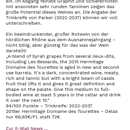
ein. Im Abgang feinste Graphit und Schiefernoten
mit ansonsten sehr runden Tanninen zeigen das
große Potential dieses Weines an. Die Angabe der
Trinkreife von Parker (2022-2037) können wir voll
unterschreiben.
Ein beeindruckender, großer Rotwein von der
nördlichen Rhône aus dem Ausnahmejahrgang –
nicht billig, aber günstig für das was der Wein
darstellt!
„A blend of Syrah grapes from several lieux-dits,
including Les Bessards, the 2015 Hermitage
Domaine des Tourettes is aged in new and second
use barrels. It's a dark, concentrated wine, meaty,
rich and tannic but with a bright beam of cassis
fruit that lifts it and gives it great definition and
shape on the palate. Give this medium to full-
bodied wine at least 5 years in the cellar and drink
it over the next 15.”
94/100 Punkte – Trinkreife: 2022-2037
2015er Hermitage Domaine des Tourettes – Delas
nur 66,65€/Fl. statt 72€
Zur E-Mail News ...