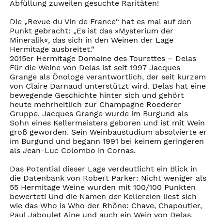
Abfüllung zuweilen gesuchte Raritäten!
Die „Revue du Vin de France“ hat es mal auf den
Punkt gebracht: „Es ist das »Mysterium der
Mineralik«, das sich in den Weinen der Lage
Hermitage ausbreitet.“
2015er Hermitage Domaine des Tourettes – Delas
Für die Weine von Delas ist seit 1997 Jacques
Grange als Önologe verantwortlich, der seit kurzem
von Claire Darnaud unterstützt wird. Delas hat eine
bewegende Geschichte hinter sich und gehört
heute mehrheitlich zur Champagne Roederer
Gruppe. Jacques Grange wurde im Burgund als
Sohn eines Kellermeisters geboren und ist mit Wein
groß geworden. Sein Weinbaustudium absolvierte er
im Burgund und begann 1991 bei keinem geringeren
als Jean-Luc Colombo in Cornas.
Das Potential dieser Lage verdeutlicht ein Blick in
die Datenbank von Robert Parker: Nicht weniger als
55 Hermitage Weine wurden mit 100/100 Punkten
bewertet! Und die Namen der Kellereien liest sich
wie das Who is Who der Rhône: Chave, Chapoutier,
Paul Jaboulet Aine und auch ein Wein von Delas.