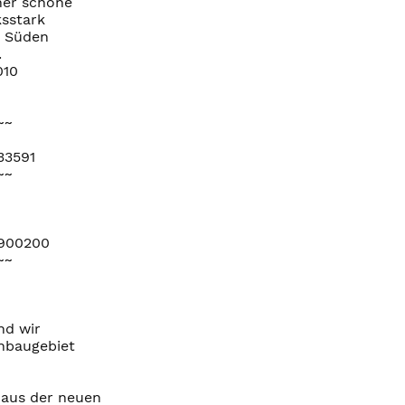
iner schöne
sstark
m Süden
.
010
~~
33591
~~
=900200
~~
nd wir
nbaugebiet
 aus der neuen