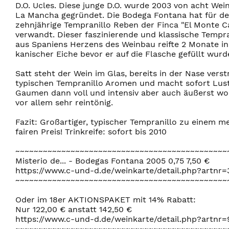
D.O. Ucles. Diese junge D.O. wurde 2003 von acht Wei
La Mancha gegründet. Die Bodega Fontana hat für den
zehnjährige Tempranillo Reben der Finca "El Monte 
verwandt. Dieser faszinierende und klassische Tempra
aus Spaniens Herzens des Weinbau reifte 2 Monate in
kanischer Eiche bevor er auf die Flasche gefüllt wurd
Satt steht der Wein im Glas, bereits in der Nase verst
typischen Tempranillo Aromen und macht sofort Lus
Gaumen dann voll und intensiv aber auch äußerst w
vor allem sehr reintönig.
Fazit: Großartiger, typischer Tempranillo zu einem me
fairen Preis! Trinkreife: sofort bis 2010
~~~~~~~~~~~~~~~~~~~~~~~~~~~~~~~~~~~~~~~~~~~~~~
Misterio de... - Bodegas Fontana 2005 0,75 7,50 €
https://www.c-und-d.de/weinkarte/detail.php?artnr=
~~~~~~~~~~~~~~~~~~~~~~~~~~~~~~~~~~~~~~~~~~~~~~
Oder im 18er AKTIONSPAKET mit 14% Rabatt:
Nur 122,00 € anstatt 142,50 €
https://www.c-und-d.de/weinkarte/detail.php?artnr
~~~~~~~~~~~~~~~~~~~~~~~~~~~~~~~~~~~~~~~~~~~~~~