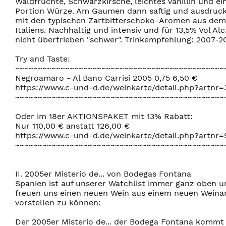
Waldfrüchte, Schwarzkirsche, leichtes Vanillin und e
Portion Würze. Am Gaumen dann saftig und ausdruck
mit den typischen Zartbitterschoko-Aromen aus de
Italiens. Nachhaltig und intensiv und für 13,5% Vol Alc
nicht übertrieben "schwer". Trinkempfehlung: 2007-2
Try and Taste:
~~~~~~~~~~~~~~~~~~~~~~~~~~~~~~~~~~~~~~~~~~~~~~
Negroamaro - Al Bano Carrisi 2005 0,75 6,50 €
https://www.c-und-d.de/weinkarte/detail.php?artnr=
~~~~~~~~~~~~~~~~~~~~~~~~~~~~~~~~~~~~~~~~~~~~~~
Oder im 18er AKTIONSPAKET mit 13% Rabatt:
Nur 110,00 € anstatt 126,00 €
https://www.c-und-d.de/weinkarte/detail.php?artnr
~~~~~~~~~~~~~~~~~~~~~~~~~~~~~~~~~~~~~~~~~~~~~~
II. 2005er Misterio de... von Bodegas Fontana
Spanien ist auf unserer Watchlist immer ganz oben u
freuen uns einen neuen Wein aus einem neuen Weina
vorstellen zu können:
Der 2005er Misterio de... der Bodega Fontana kommt