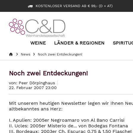
KOSTENLOSER VERSAND AB € 99,- (D + AT)
WEINE
LÄNDER & REGIONEN
SPIRITU
News
Noch zwei Entdeckungen!
Noch zwei Entdeckungen!
von: Peer Dörpinghaus
22. Februar 2007 23:00
Mit unserem heutigen Newsletter legen wir Ihnen Ne
altbekanntes ans Herz:
I. Apulien: 2005er Negroamaro von Al Bano Carrisi
II. Ucles: 2005er Misterio de... von Bodegas Fontana
III. Bordeaux: 2003er Ch. Escurac 0,75 & 1,50 Flasche!