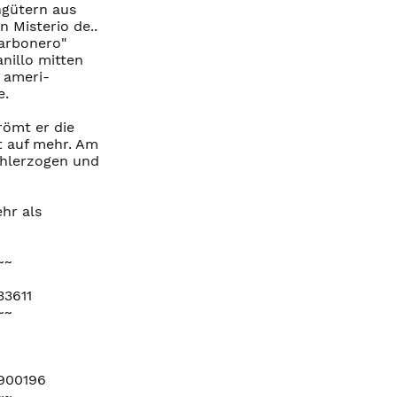
ngütern aus
 Misterio de..
Carbonero"
nillo mitten
 ameri-
e.
römt er die
t auf mehr. Am
ohlerzogen und
hr als
~~
33611
~~
=900196
~~