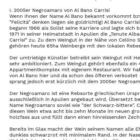
I. 2005er Negroamaro von Al Bano Carrisi
Wenn Ihnen der Name Al Bano bekannt vorkommt bzw
"Felicità" denken liegen sie goldrichtig! Al Bano Carrisi
begann 1966 als Solist seine Karriere und legte sich b
1971 in seiner Heimatstadt in Apulien die „Tenute Alb
Carrisi“ zu. Zu dem Weingut in der Nähe von Cellino
gehören heute 65ha Weinberge mit den lokalen Reben
Der umtriebige Künstler betreibt sein Weingut mit H
sehr ambitioniert. Zum Weingut gehört ebenfalls ein 
Appartmentkomplex mit eigenem Restaurant. Wir ha
von Al Bano hier und da schon des öfteren verkostet 
sprang jedoch erst kürzlich mit dem 2005er Negroam
Der Negroamaro ist eine Rebsorte griechischen Ursp
ausschließlich in Apulien angebaut wird. Übersetzt b
Name Negroamaro soviel wie "der Schwarz-bittere". Ca
diesen Wein etwa acht bis zehn Monate im neuen gr
holzfass aus und füllt dann einen hinreissenden Zech
Bereits im Glas macht der Wein seinem Namen alle Ehr
dunkles schwarzrot mit minimalem Rand. In der Nas