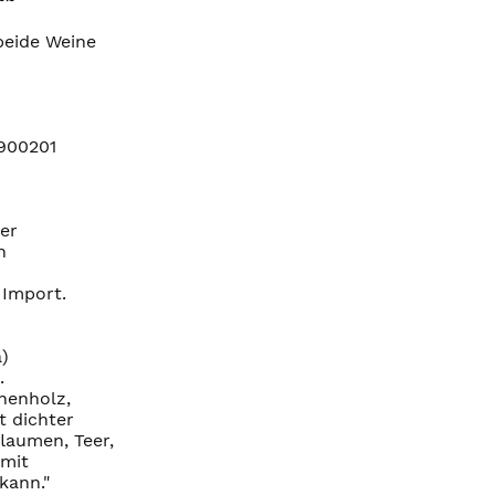
beide Weine
=900201
er
n
 Import.
)
.
henholz,
t dichter
laumen, Teer,
 mit
kann."