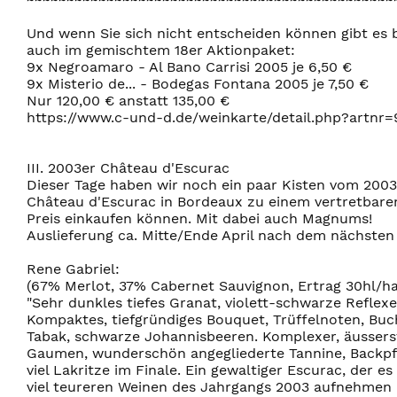
Und wenn Sie sich nicht entscheiden können gibt es 
auch im gemischtem 18er Aktionpaket:
9x Negroamaro - Al Bano Carrisi 2005 je 6,50 €
9x Misterio de... - Bodegas Fontana 2005 je 7,50 €
Nur 120,00 € anstatt 135,00 €
https://www.c-und-d.de/weinkarte/detail.php?artnr
III. 2003er Château d'Escurac
Dieser Tage haben wir noch ein paar Kisten vom 2003
Château d'Escurac in Bordeaux zu einem vertretbare
Preis einkaufen können. Mit dabei auch Magnums!
Auslieferung ca. Mitte/Ende April nach dem nächsten
Rene Gabriel:
(67% Merlot, 37% Cabernet Sauvignon, Ertrag 30hl/ha
"Sehr dunkles tiefes Granat, violett-schwarze Reflexe
Kompaktes, tiefgründiges Bouquet, Trüffelnoten, Buc
Tabak, schwarze Johannisbeeren. Komplexer, äussers
Gaumen, wunderschön angegliederte Tannine, Backpf
viel Lakritze im Finale. Ein gewaltiger Escurac, der es
viel teureren Weinen des Jahrgangs 2003 aufnehmen 