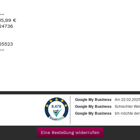
~~
15,99 €
=24736
25523
~~
Eine Bestellung widerrufen