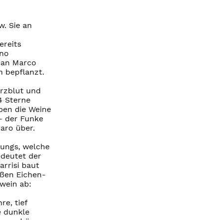
. Sie an
ereits
ano
 San Marco
 bepflanzt.
erzblut und
4 Sterne
ben die Weine
- der Funke
aro über.
rungs, welche
edeutet der
rrisi baut
oßen Eichen-
wein ab:
e, tief
e dunkle