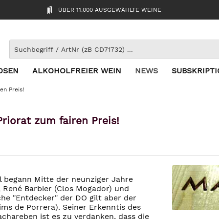
ÜBER 11.000 AUSGEWÄHLTE WEINE
OSEN
ALKOHOLFREIER WEIN
NEWS
SUBSKRIPT
en Preis!
riorat zum fairen Preis!
l begann Mitte der neunziger Jahre
, René Barbier (Clos Mogador) und
che "Entdecker" der DO gilt aber der
ims de Porrera). Seiner Erkenntis des
achareben ist es zu verdanken, dass die