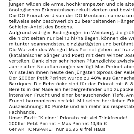
jungen wilden die Ärmel hochkrempelten und die alt
önologischen Erkenntnissen rekultivierten und bewir
Die DO Priorat wird von der DO Montsant nahezu ums
teilweise sehr beschwerlich zu bearbeitenden Hängen
Schiefer-Anteil des Bodens.
Aufgrund widriger Bedingungen im Weinberg, die größ
die nicht selten nur bei 10 hl/ha liegen, können die
mitunter spannendsten, einzigartigsten und berühmt
Die Wurzeln des Weingut Mas Perinet gehen auf franz
(katalanischer Sänger und Poet) mit dem Winzer Jose
verteilen. Dank einer sehr hohen Pflanzdichte zwisc
Jahre alten Neupflanzungen verfügt Mas Perinet aber
Wir stellen Ihnen heute den jüngsten Spross der Keller
Der 2006er Petit Perinet wurde zu 40% aus Garnacha
Barriques. Die Rebstöcke sind für das Priorat mit 6-8
Bereits in der Nase ein herzergreifender und zupack
intensiven Frucht und einer berauschenden Tiefe. A
Frucht harmonieren perfekt. Mit seiner herrlichen Fri
Auszeichnung: 90 Punkte und ein mehr als respektab
Fachhandel
Unser Fazit: "Kleiner" Priorato mit viel Trinkfreude!
2006er Petit Perinet - Mas Perinet 13,95 €
6er AKTIONSPAKET nur 85,95 € frei Haus