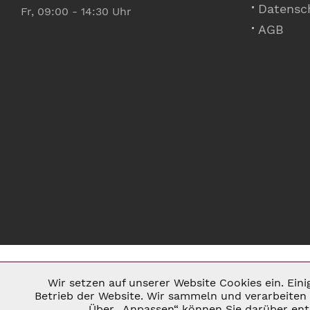
Datensc
Fr, 09:00 - 14:30 Uhr
AGB
Wir setzen auf unserer Website Cookies ein. Ein
Notwendig
Betrieb der Website. Wir sammeln und verarbeiten 
Über „Anpassen“ können Sie darüber ents