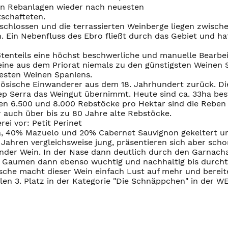
en Rebanlagen wieder nach neuesten
tschafteten.
chlossen und die terrassierten Weinberge liegen zwisch
. Ein Nebenfluss des Ebro fließt durch das Gebiet und h
tenteils eine höchst beschwerliche und manuelle Bearbe
 Weine aus dem Priorat niemals zu den günstigsten Weinen
esten Weinen Spaniens.
ösische Einwanderer aus dem 18. Jahrhundert zurück. Di
p Serra das Weingut übernimmt. Heute sind ca. 33ha best
hen 6.500 und 8.000 Rebstöcke pro Hektar sind die Reben
 auch über bis zu 80 Jahre alte Rebstöcke.
ei vor: Petit Perinet
, 40% Mazuelo und 20% Cabernet Sauvignon gekeltert und
 Jahren vergleichsweise jung, präsentieren sich aber schon
ender Wein. In der Nase dann deutlich durch den Garnacha
m Gaumen dann ebenso wuchtig und nachhaltig bis durcht
sche macht dieser Wein einfach Lust auf mehr und bereite
len 3. Platz in der Kategorie "Die Schnäppchen" in der