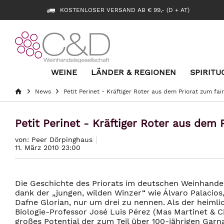
KOSTENLOSER VERSAND AB € 99,- (D + AT)
WEINE
LÄNDER & REGIONEN
SPIRITU
News
Petit Perinet - Kräftiger Roter aus dem Priorat zum fair
Petit Perinet - Kräftiger Roter aus dem P
von: Peer Dörpinghaus
11. März 2010 23:00
Die Geschichte des Priorats im deutschen Weinhande
dank der „jungen, wilden Winzer“ wie Álvaro Palacios
Dafne Glorian, nur um drei zu nennen. Als der heimli
Biologie-Professor José Luis Pérez (Mas Martinet & C
großes Potential der zum Teil über 100-jährigen Garn