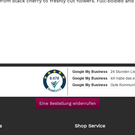
from black cherry to freshly cut flowers. Full-bodied and 
Eine Bestellung widerrufen
s
Shop Service