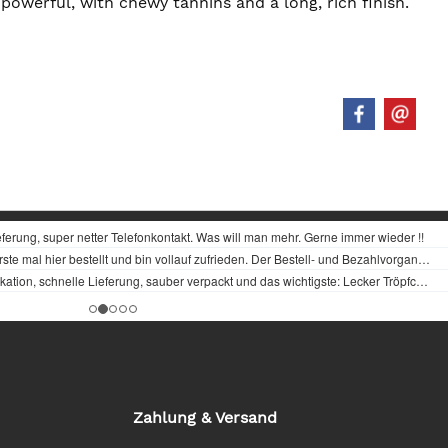
powerful, with chewy tannins and a long, rich finish.
Zahlung & Versand