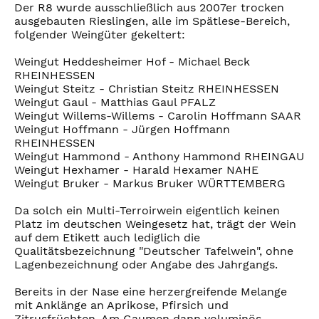
Der R8 wurde ausschließlich aus 2007er trocken
ausgebauten Rieslingen, alle im Spätlese-Bereich,
folgender Weingüter gekeltert:
Weingut Heddesheimer Hof - Michael Beck
RHEINHESSEN
Weingut Steitz - Christian Steitz RHEINHESSEN
Weingut Gaul - Matthias Gaul PFALZ
Weingut Willems-Willems - Carolin Hoffmann SAAR
Weingut Hoffmann - Jürgen Hoffmann
RHEINHESSEN
Weingut Hammond - Anthony Hammond RHEINGAU
Weingut Hexhamer - Harald Hexamer NAHE
Weingut Bruker - Markus Bruker WÜRTTEMBERG
Da solch ein Multi-Terroirwein eigentlich keinen
Platz im deutschen Weingesetz hat, trägt der Wein
auf dem Etikett auch lediglich die
Qualitätsbezeichnung "Deutscher Tafelwein", ohne
Lagenbezeichnung oder Angabe des Jahrgangs.
Bereits in der Nase eine herzergreifende Melange
mit Anklänge an Aprikose, Pfirsich und
Zitrusfrüchten. Am Gaumen dann voluminös,