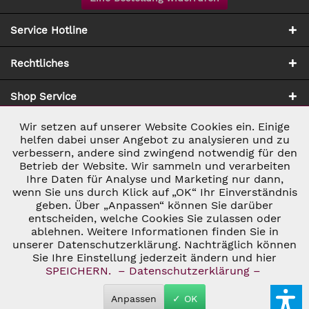
Service Hotline
Rechtliches
Shop Service
Wir setzen auf unserer Website Cookies ein. Einige
Aktiv
Notwendig
Zahlung & Versand
helfen dabei unser Angebot zu analysieren und zu
verbessern, andere sind zwingend notwendig für den
Betrieb der Website. Wir sammeln und verarbeiten
Inaktiv
Marketing
Ihre Daten für Analyse und Marketing nur dann,
wenn Sie uns durch Klick auf „OK“ Ihr Einverständnis
geben. Über „Anpassen“ können Sie darüber
Inaktiv
Tracking
entscheiden, welche Cookies Sie zulassen oder
* ALLE PREISE INKL. GESETZL. UMSATZSTEUER ZZGL.
ablehnen. Weitere Informationen finden Sie in
VERSANDKOSTEN
UND GGF. NACHNAHMEGEBÜHREN, WENN NICHT
unserer Datenschutzerklärung. Nachträglich können
Inaktiv
ANDERS BESCHRIEBEN
Personalisierung
Sie Ihre Einstellung jederzeit ändern und hier
© 2026 C&D WEINHANDEL - ALL RIGHTS RESERVED. THEME BY
SPEICHERN.
– Datenschutzerklärung –
THEMEWARE®
Inaktiv
Service
Anpassen
✓ OK