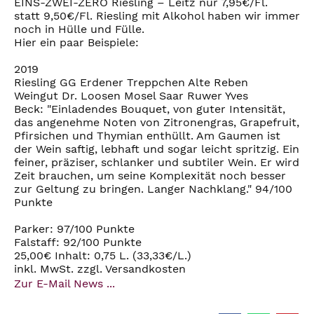
EINS-ZWEI-ZERO Riesling – Leitz nur 7,95€/Fl.
statt 9,50€/Fl. Riesling mit Alkohol haben wir immer
noch in Hülle und Fülle.
Hier ein paar Beispiele:
2019
Riesling GG Erdener Treppchen Alte Reben
Weingut Dr. Loosen Mosel Saar Ruwer Yves
Beck: "Einladendes Bouquet, von guter Intensität,
das angenehme Noten von Zitronengras, Grapefruit,
Pfirsichen und Thymian enthüllt. Am Gaumen ist
der Wein saftig, lebhaft und sogar leicht spritzig. Ein
feiner, präziser, schlanker und subtiler Wein. Er wird
Zeit brauchen, um seine Komplexität noch besser
zur Geltung zu bringen. Langer Nachklang." 94/100
Punkte
Parker: 97/100 Punkte
Falstaff: 92/100 Punkte
25,00€ Inhalt: 0,75 L. (33,33€/L.)
inkl. MwSt. zzgl. Versandkosten
Zur E-Mail News ...