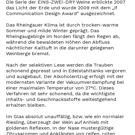
Die Serie der EINS-ZWEI-DRY Weine erblickte 2007
das Licht der Erde und wurde 2009 mit dem „if
Communication Design Award“ ausgezeichnet.
Das Rheingauer Klima ist durch trocken-warme
Sommer und milde Winter geprägt. Das
Rheingaugebirge im Norden fängt den Regen ab,
während die bewaldeten Höhen den Abfluss
nächtlicher Kaltluft in die darunter gelegenen
Weinberge bremst.
Nach der selektiven Lese werden die Trauben
schonend gepresst und in Edelstahltanks vergoren
und ausgebaut. Der Alkoholentzug erfolgt mit der
modernsten Variante der Vakuumverdampfung bei
einer maximalen Temperatur von 27°C. Dieses
Verfahren ist sehr schonend, da die wichtigste
Inhalts- und Geschmacksstoffe weitestgehend
erhalten bleiben.
Im Glas absolut unauffällig, bzw. wie ein normaler
Riesling, überzeugt der Wein auf Anhieb mit
goldenen Reflexen. In der Nase mustergültige
Zitrusaromen und Anklängen von reifen, roten