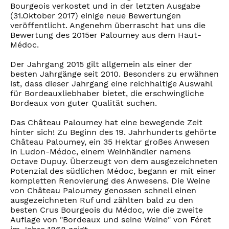
Bourgeois verkostet und in der letzten Ausgabe
(31.Oktober 2017) einige neue Bewertungen
veröffentlicht. Angenehm überrascht hat uns die
Bewertung des 2015er Paloumey aus dem Haut-
Médoc.
Der Jahrgang 2015 gilt allgemein als einer der
besten Jahrgänge seit 2010. Besonders zu erwähnen
ist, dass dieser Jahrgang eine reichhaltige Auswahl
für Bordeauxliebhaber bietet, die erschwingliche
Bordeaux von guter Qualität suchen.
Das Château Paloumey hat eine bewegende Zeit
hinter sich! Zu Beginn des 19. Jahrhunderts gehörte
Château Paloumey, ein 35 Hektar großes Anwesen
in Ludon-Médoc, einem Weinhändler namens
Octave Dupuy. Überzeugt von dem ausgezeichneten
Potenzial des südlichen Médoc, begann er mit einer
kompletten Renovierung des Anwesens. Die Weine
von Château Paloumey genossen schnell einen
ausgezeichneten Ruf und zählten bald zu den
besten Crus Bourgeois du Médoc, wie die zweite
Auflage von "Bordeaux und seine Weine" von Féret