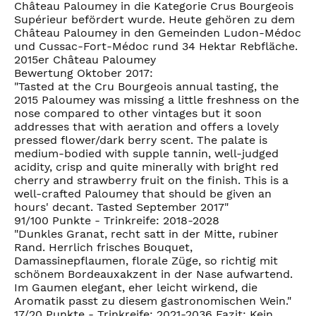
Château Paloumey in die Kategorie Crus Bourgeois
Supérieur befördert wurde. Heute gehören zu dem
Château Paloumey in den Gemeinden Ludon-Médoc
und Cussac-Fort-Médoc rund 34 Hektar Rebfläche.
2015er Château Paloumey
Bewertung Oktober 2017:
"Tasted at the Cru Bourgeois annual tasting, the
2015 Paloumey was missing a little freshness on the
nose compared to other vintages but it soon
addresses that with aeration and offers a lovely
pressed flower/dark berry scent. The palate is
medium-bodied with supple tannin, well-judged
acidity, crisp and quite minerally with bright red
cherry and strawberry fruit on the finish. This is a
well-crafted Paloumey that should be given an
hours' decant. Tasted September 2017"
91/100 Punkte - Trinkreife: 2018-2028
"Dunkles Granat, recht satt in der Mitte, rubiner
Rand. Herrlich frisches Bouquet,
Damassinepflaumen, florale Züge, so richtig mit
schönem Bordeauxakzent in der Nase aufwartend.
Im Gaumen elegant, eher leicht wirkend, die
Aromatik passt zu diesem gastronomischen Wein."
17/20 Punkte - Trinkreife: 2021-2036 Fazit: Kein