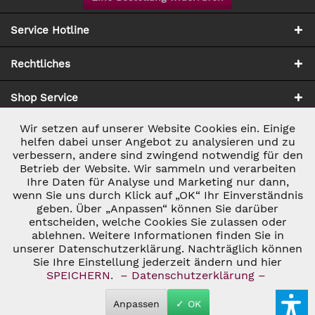
Service Hotline
Rechtliches
Shop Service
Wir setzen auf unserer Website Cookies ein. Einige
Aktiv
Notwendig
Zahlung & Versand
helfen dabei unser Angebot zu analysieren und zu
verbessern, andere sind zwingend notwendig für den
Betrieb der Website. Wir sammeln und verarbeiten
Inaktiv
Marketing
Ihre Daten für Analyse und Marketing nur dann,
wenn Sie uns durch Klick auf „OK“ Ihr Einverständnis
geben. Über „Anpassen“ können Sie darüber
Inaktiv
Tracking
entscheiden, welche Cookies Sie zulassen oder
* ALLE PREISE INKL. GESETZL. UMSATZSTEUER ZZGL.
ablehnen. Weitere Informationen finden Sie in
VERSANDKOSTEN
UND GGF. NACHNAHMEGEBÜHREN, WENN NICHT
unserer Datenschutzerklärung. Nachträglich können
Inaktiv
ANDERS BESCHRIEBEN
Personalisierung
Sie Ihre Einstellung jederzeit ändern und hier
© 2026 C&D WEINHANDEL - ALL RIGHTS RESERVED. THEME BY
SPEICHERN.
– Datenschutzerklärung –
THEMEWARE®
Inaktiv
Service
Anpassen
✓ OK