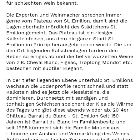
für schlechten Wein bekannt.
Die Experten und Weinmacher sprechen immer
gerne vom Plateau von St. Emilion, damit sind die
Lagen oberhalb (nördlich) des Städtchens St.
Emilion gemeint. Das Plateau ist ein riesiger
Kalksteinfelsen, aus dem die ganze Stadt St.
Emilion im Prinzip herausgebrochen wurde. Die um
den Ort liegenden Kalksteinlagen fordern den
Reben so einiges ab und die tief verwurzelten Weine
von z.B. Cheval Blanc, Figeac, Troplong Mondot etc.
bestechen mit subtiler Eleganz.
In der tiefer liegenden Ebene unterhalb St. Emilions
wechseln die Bodenprofile recht schnell und statt
Kalkstein sind es jetzt die Kieselsteine, die
dominieren. Durchsetzt mit sandigen und
tonhaltigen Schichten speichert der Kies die Wärme
des Tages und gibt diese abends wieder ab. 2014er
Château Barrail du Blanc - St. Emilion Seit 150
Jahren ist Barrail du Blanc im Familienbesitz und
seit 1995 kümmert sich die Familie Moueix aus
Libourne um Ausbau und Vermarktung des Weines.
Aufgrund unserer langen Zusammenarbeit mit dem