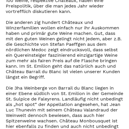
100 Weine, respektive Châteaux, haben eine
Preispolitik, über die man jedes Jahr wieder
vortrefflich diskutieren kann.
Die anderen zig hundert Châteaux und
Winzerfamilien wollen einfach nur ihr Auskommen
haben und primär gute Weine machen. Gut, dass
mit den guten Weinen gelingt nicht jedem, aber z.B.
die Geschichte von Stefan Paeffgen aus dem
nördlichen Medoc zeigt eindrucksvoll, dass selbst
ein Quereinsteiger faszinierend einzigartige Weine
zum mehr als fairen Preis auf die Flasche bringen
kann. Im St. Emilion geht das natürlich auch und
Château Barrail du Blanc ist vielen unserer Kunden
längst ein Begriff.
Die 3ha Weinberge von Barrail du Blanc liegen in
einer Ebene südlich von St. Emilion in der Gemeinde
St. Sulpice de Faleyrens. Landläufig nicht unbedingt
als „hot spot“ der Appellation angesehen, hat Jean
Luc Thunevin mit seinem Château Valandraud der
Weinwelt dennoch bewiesen, dass auch hier
Spitzenweine wachsen. Château Monbousquet ist
hier ebenfalls zu finden und auch nicht unbedingt