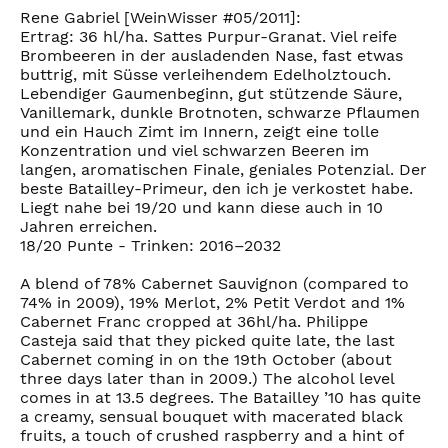
Rene Gabriel [WeinWisser #05/2011]:
Ertrag: 36 hl/ha. Sattes Purpur-Granat. Viel reife
Brombeeren in der ausladenden Nase, fast etwas
buttrig, mit Süsse verleihendem Edelholztouch.
Lebendiger Gaumenbeginn, gut stützende Säure,
Vanillemark, dunkle Brotnoten, schwarze Pflaumen
und ein Hauch Zimt im Innern, zeigt eine tolle
Konzentration und viel schwarzen Beeren im
langen, aromatischen Finale, geniales Potenzial. Der
beste Batailley-Primeur, den ich je verkostet habe.
Liegt nahe bei 19/20 und kann diese auch in 10
Jahren erreichen.
18/20 Punte - Trinken: 2016–2032
A blend of 78% Cabernet Sauvignon (compared to
74% in 2009), 19% Merlot, 2% Petit Verdot and 1%
Cabernet Franc cropped at 36hl/ha. Philippe
Casteja said that they picked quite late, the last
Cabernet coming in on the 19th October (about
three days later than in 2009.) The alcohol level
comes in at 13.5 degrees. The Batailley ’10 has quite
a creamy, sensual bouquet with macerated black
fruits, a touch of crushed raspberry and a hint of