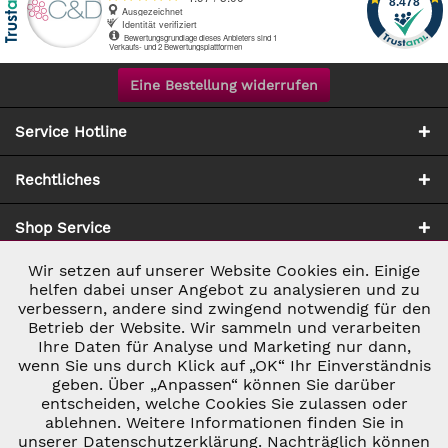
Eine Bestellung widerrufen
Service Hotline
Rechtliches
Shop Service
Wir setzen auf unserer Website Cookies ein. Einige
Aktiv
Notwendig
Zahlung & Versand
helfen dabei unser Angebot zu analysieren und zu
verbessern, andere sind zwingend notwendig für den
Betrieb der Website. Wir sammeln und verarbeiten
Inaktiv
Marketing
Ihre Daten für Analyse und Marketing nur dann,
wenn Sie uns durch Klick auf „OK“ Ihr Einverständnis
geben. Über „Anpassen“ können Sie darüber
Inaktiv
Tracking
entscheiden, welche Cookies Sie zulassen oder
ablehnen. Weitere Informationen finden Sie in
* ALLE PREISE INKL. GESETZL. UMSATZSTEUER ZZGL.
VERSANDKOSTEN
UND GGF. NACHNAHMEGEBÜHREN, WENN NICHT
unserer Datenschutzerklärung. Nachträglich können