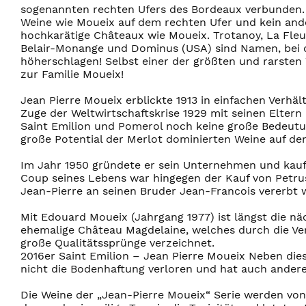
sogenannten rechten Ufers des Bordeaux verbunden. K
Weine wie Moueix auf dem rechten Ufer und kein ande
hochkarätige Châteaux wie Moueix. Trotanoy, La Fleu
Belair-Monange und Dominus (USA) sind Namen, bei 
höherschlagen! Selbst einer der größten und rarsten
zur Familie Moueix!
Jean Pierre Moueix erblickte 1913 in einfachen Verhä
Zuge der Weltwirtschaftskrise 1929 mit seinen Eltern n
Saint Emilion und Pomerol noch keine große Bedeutu
große Potential der Merlot dominierten Weine auf den 
Im Jahr 1950 gründete er sein Unternehmen und kauft
Coup seines Lebens war hingegen der Kauf von Petrus.
Jean-Pierre an seinen Bruder Jean-Francois vererbt w
Mit Edouard Moueix (Jahrgang 1977) ist längst die n
ehemalige Château Magdelaine, welches durch die Ver
große Qualitätssprünge verzeichnet.
2016er Saint Emilion – Jean Pierre Moueix Neben dies
nicht die Bodenhaftung verloren und hat auch andere
Die Weine der „Jean-Pierre Moueix“ Serie werden von 