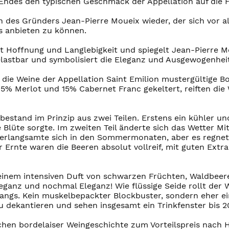
en Endes den typischen Geschmack der Appellation auf die
on des Gründers Jean-Pierre Moueix wieder, der sich vor 
is anbieten zu können.
rt Hoffnung und Langlebigkeit und spiegelt Jean-Pierre 
lastbar und symbolisiert die Eleganz und Ausgewogenheit
 die Weine der Appellation Saint Emilion mustergültige B
% Merlot und 15% Cabernet Franc gekeltert, reiften die W
 bestand im Prinzip aus zwei Teilen. Erstens ein kühler 
e Blüte sorgte. Im zweiten Teil änderte sich das Wetter 
verlangsamte sich in den Sommermonaten, aber es regnet
der Ernte waren die Beeren absolut vollreif, mit guten Ex
it einem intensiven Duft von schwarzen Früchten, Waldbe
leganz und nochmal Eleganz! Wie flüssige Seide rollt de
ngs. Kein muskelbepackter Blockbuster, sondern eher ein 
u dekantieren und sehen insgesamt ein Trinkfenster bis 2
schen bordelaiser Weingeschichte zum Vorteilspreis nach 