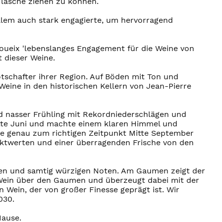
 Flasche ziehen zu können.
allem auch stark engagierte, um hervorragend
Moueix 'lebenslanges Engagement für die Weine von
 dieser Weine.
otschafter ihrer Region. Auf Böden mit Ton und
eine in den historischen Kellern von Jean-Pierre
und nasser Frühling mit Rekordniederschlägen und
Mitte Juni und machte einem klaren Himmel und
e genau zum richtigen Zeitpunkt Mitte September
traktwerten und einer überragenden Frische von den
eren und samtig würzigen Noten. Am Gaumen zeigt der
r Wein über den Gaumen und überzeugt dabei mit der
Wein, der von großer Finesse geprägt ist. Wir
030.
Hause.