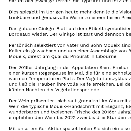
darum das jeweilige Terroir, die Typizität und letzt
Dies spiegelt im Übrigen heute mehr denn je die Visi
trinkbare und genussvolle Weine zu einem fairen Pre
Das goldene Ginkgo-Blatt auf dem Etikett symbolisie
Bordeaux wieder. Der Ginkgo ist zart und dennoch be
Persönlich selektiert von Vater und Sohn Moueix sind
Kalkstein gewachsen und aus einer Assemblage von 85
Moueix, direkt am Quai du Priourat in Libourne.
Der 2016er Jahrgang in der Appellation Saint Emilion
einer kurzen Regenpause im Mai, die für eine schnell
warmen Temperaturen Platz. Der Vegetationszyklus 
und ließ die Trauben ihre volle Reife erreichen. Bei 
kühlen Nächten der Vegetationsperiode.
Der Wein präsentiert sich satt granatrot im Glas m
Wein die typische Moueix-Handschrift mit Eleganz, E
wunderbaren und typischen Frische des 2016er Jahrga
empfehlen den Wein bis 2022 zwei bis drei Stunden z
Mit unserem 6er Aktionspaket holen Sie sich ein bis