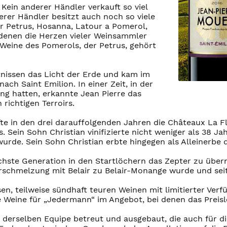
ein anderer Händler verkauft so viel
rer Händler besitzt auch noch so viele
r Petrus, Hosanna, Latour a Pomerol,
denen die Herzen vieler Weinsammler
 Weine des Pomerols, der Petrus, gehört
ltnissen das Licht der Erde und kam im
ach Saint Emilion. In einer Zeit, in der
ng hatten, erkannte Jean Pierre das
richtigen Terroirs.
e in den drei darauffolgenden Jahren die Châteaux La Fl
 Sein Sohn Christian vinifizierte nicht weniger als 38 
urde. Sein Sohn Christian erbte hingegen als Alleinerbe
ächste Generation in den Startlöchern das Zepter zu über
schmelzung mit Belair zu Belair-Monange wurde und seit
en, teilweise sündhaft teuren Weinen mit limitierter Verf
 Weine für „Jedermann“ im Angebot, bei denen das Preisl
derselben Equipe betreut und ausgebaut, die auch für di