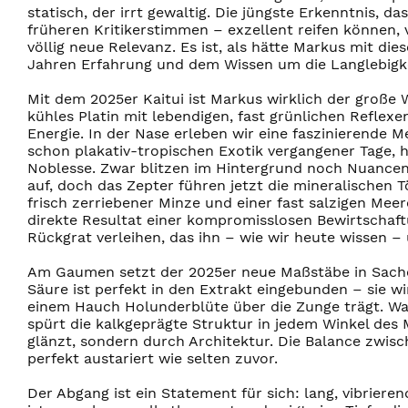
statisch, der irrt gewaltig. Die jüngste Erkenntnis, d
früheren Kritikerstimmen – exzellent reifen können,
völlig neue Relevanz. Es ist, als hätte Markus mit d
Jahren Erfahrung und dem Wissen um die Langlebigkei
Mit dem 2025er Kaitui ist Markus wirklich der große 
kühles Platin mit lebendigen, fast grünlichen Reflexen
Energie. In der Nase erleben wir eine faszinierende 
schon plakativ-tropischen Exotik vergangener Tage, hi
Noblesse. Zwar blitzen im Hintergrund noch Nuancen
auf, doch das Zepter führen jetzt die mineralischen 
frisch zerriebener Minze und einer fast salzigen Meer
direkte Resultat einer kompromisslosen Bewirtschaft
Rückgrat verleihen, das ihn – wie wir heute wissen – 
Am Gaumen setzt der 2025er neue Maßstäbe in Sachen T
Säure ist perfekt in den Extrakt eingebunden – sie w
einem Hauch Holunderblüte über die Zunge trägt. Was
spürt die kalkgeprägte Struktur in jedem Winkel des 
glänzt, sondern durch Architektur. Die Balance zwisc
perfekt austariert wie selten zuvor.
Der Abgang ist ein Statement für sich: lang, vibriere