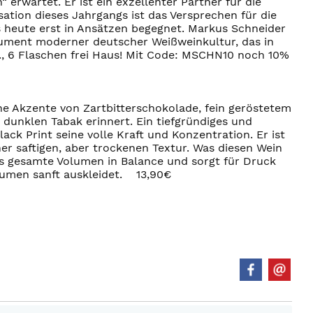
erwartet. Er ist ein exzellenter Partner für die
ation dieses Jahrgangs ist das Versprechen für die
ns heute erst in Ansätzen begegnet. Markus Schneider
onument moderner deutscher Weißweinkultur, das in
l., 6 Flaschen frei Haus! Mit Code: MSCHN10 noch 10%
he Akzente von Zartbitterschokolade, fein geröstetem
 dunklen Tabak erinnert. Ein tiefgründiges und
ck Print seine volle Kraft und Konzentration. Er ist
ner saftigen, aber trockenen Textur. Was diesen Wein
as gesamte Volumen in Balance und sorgt für Druck
Gaumen sanft auskleidet. 13,90€