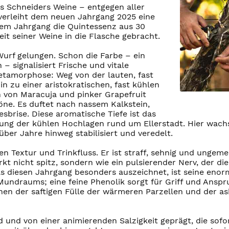
ass Schneiders Weine – entgegen aller
 verleiht dem neuen Jahrgang 2025 eine
iesem Jahrgang die Quintessenz aus 30
t seiner Weine in die Flasche gebracht.
Wurf gelungen. Schon die Farbe – ein
 – signalisiert Frische und vitale
Metamorphose: Weg von der lauten, fast
n zu einer aristokratischen, fast kühlen
 von Maracuja und pinker Grapefruit
Töne. Es duftet nach nassem Kalkstein,
esbrise. Diese aromatische Tiefe ist das
ung der kühlen Hochlagen rund um Ellerstadt. Hier wach
über Jahre hinweg stabilisiert und veredelt.
extur und Trinkfluss. Er ist straff, sehnig und ungemei
irkt nicht spitz, sondern wie ein pulsierender Nerv, der 
 diesen Jahrgang besonders auszeichnet, ist seine enorme
Mundraums; eine feine Phenolik sorgt für Griff und Anspru
hen der saftigen Fülle der wärmeren Parzellen und der as
nd und von einer animierenden Salzigkeit geprägt, die sof