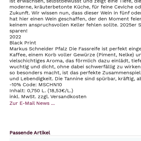
ist erwachsen, selbstbewusst und zeigt eine Tiefe, di
moderne, kräuterbetonte Küche, für feine Ceviche ode
Zukunft. Wir wissen nun, dass dieser Wein in fünf od
hat hier einen Wein geschaffen, der den Moment feie
keinem anspruchsvollen Keller fehlen sollte. 2025er
sparen!
2022
Black Print
Markus Schneider Pfalz Die Fassreife ist perfekt ei
Kaffee, einem Korb voller Gewürze (Piment, Nelke) un
vielschichtiges Aroma, das förmlich dazu einlädt, ti
wuchtig und dicht, ohne dabei schwerfällig zu wirken.
so besonders macht, ist das perfekte Zusammenspiel 
und Lebendigkeit. Die Tannine sind spürbar, kräftig,
-10% Code: MSCHN10
Inhalt: 0,750 L. (18,53€/L.)
inkl. MwSt. zzgl. Versandkosten
Zur E-Mail News ...
Passende Artikel