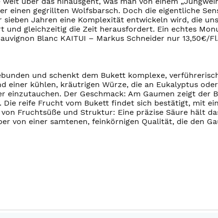
e weit über das hinausgeht, was man von einem „Jungwein“ 
r einen gegrillten Wolfsbarsch. Doch die eigentliche Sens
er sieben Jahren eine Komplexität entwickeln wird, die u
rt und gleichzeitig die Zeit herausfordert. Ein echtes M
 Sauvignon Blanc KAITUI – Markus Schneider nur 13,50€/F
ngebunden und schenkt dem Bukett komplexe, verführerisc
d einer kühlen, kräutrigen Würze, die an Eukalyptus oder
efer einzutauchen. Der Geschmack: Am Gaumen zeigt der Bla
 Die reife Frucht vom Bukett findet sich bestätigt, mit ei
von Fruchtsüße und Struktur: Eine präzise Säure hält d
 aber von einer samtenen, feinkörnigen Qualität, die den 