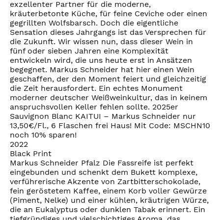
exzellenter Partner für die moderne,
kräuterbetonte Küche, für feine Ceviche oder einen
gegrillten Wolfsbarsch. Doch die eigentliche
Sensation dieses Jahrgangs ist das Versprechen für
die Zukunft. Wir wissen nun, dass dieser Wein in
fünf oder sieben Jahren eine Komplexität
entwickeln wird, die uns heute erst in Ansätzen
begegnet. Markus Schneider hat hier einen Wein
geschaffen, der den Moment feiert und gleichzeitig
die Zeit herausfordert. Ein echtes Monument
moderner deutscher Weißweinkultur, das in keinem
anspruchsvollen Keller fehlen sollte. 2025er
Sauvignon Blanc KAITUI – Markus Schneider nur
13,50€/Fl., 6 Flaschen frei Haus! Mit Code: MSCHN10
noch 10% sparen!
2022
Black Print
Markus Schneider Pfalz Die Fassreife ist perfekt
eingebunden und schenkt dem Bukett komplexe,
verführerische Akzente von Zartbitterschokolade,
fein geröstetem Kaffee, einem Korb voller Gewürze
(Piment, Nelke) und einer kühlen, kräutrigen Würze,
die an Eukalyptus oder dunklen Tabak erinnert. Ein
tiefgründiges und vielschichtiges Aroma, das