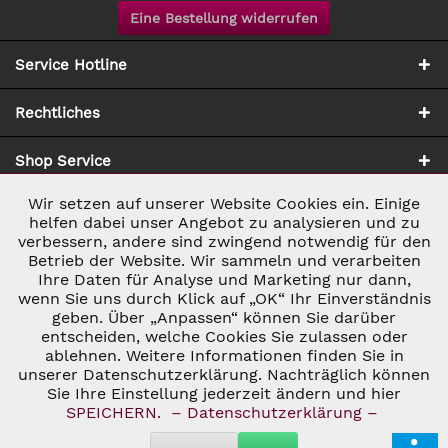
Eine Bestellung widerrufen
Service Hotline
Rechtliches
Shop Service
Wir setzen auf unserer Website Cookies ein. Einige
Aktiv
Notwendig
Zahlung & Versand
helfen dabei unser Angebot zu analysieren und zu
verbessern, andere sind zwingend notwendig für den
Betrieb der Website. Wir sammeln und verarbeiten
Inaktiv
Marketing
Ihre Daten für Analyse und Marketing nur dann,
wenn Sie uns durch Klick auf „OK“ Ihr Einverständnis
geben. Über „Anpassen“ können Sie darüber
Inaktiv
Tracking
entscheiden, welche Cookies Sie zulassen oder
ablehnen. Weitere Informationen finden Sie in
* ALLE PREISE INKL. GESETZL. UMSATZSTEUER ZZGL.
VERSANDKOSTEN
UND GGF. NACHNAHMEGEBÜHREN, WENN NICHT
unserer Datenschutzerklärung. Nachträglich können
Inaktiv
Personalisierung
ANDERS BESCHRIEBEN
Sie Ihre Einstellung jederzeit ändern und hier
© 2026 C&D WEINHANDEL - ALL RIGHTS RESERVED. THEME BY
SPEICHERN.
– Datenschutzerklärung –
THEMEWARE®
Inaktiv