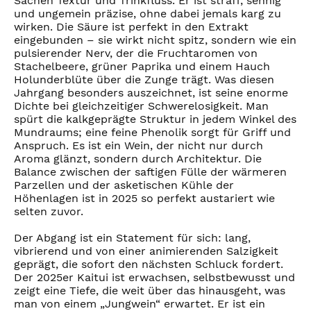
Sachen Textur und Trinkfluss. Er ist straff, sehnig
und ungemein präzise, ohne dabei jemals karg zu
wirken. Die Säure ist perfekt in den Extrakt
eingebunden – sie wirkt nicht spitz, sondern wie ein
pulsierender Nerv, der die Fruchtaromen von
Stachelbeere, grüner Paprika und einem Hauch
Holunderblüte über die Zunge trägt. Was diesen
Jahrgang besonders auszeichnet, ist seine enorme
Dichte bei gleichzeitiger Schwerelosigkeit. Man
spürt die kalkgeprägte Struktur in jedem Winkel des
Mundraums; eine feine Phenolik sorgt für Griff und
Anspruch. Es ist ein Wein, der nicht nur durch
Aroma glänzt, sondern durch Architektur. Die
Balance zwischen der saftigen Fülle der wärmeren
Parzellen und der asketischen Kühle der
Höhenlagen ist in 2025 so perfekt austariert wie
selten zuvor.
Der Abgang ist ein Statement für sich: lang,
vibrierend und von einer animierenden Salzigkeit
geprägt, die sofort den nächsten Schluck fordert.
Der 2025er Kaitui ist erwachsen, selbstbewusst und
zeigt eine Tiefe, die weit über das hinausgeht, was
man von einem „Jungwein“ erwartet. Er ist ein