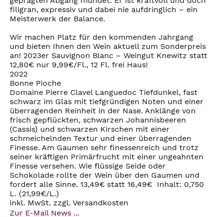
geprägten Abgang mündet. Er ist kraftvoll und doch
filigran, expressiv und dabei nie aufdringlich – ein
Meisterwerk der Balance.
Wir machen Platz für den kommenden Jahrgang
und bieten Ihnen den Wein aktuell zum Sonderpreis
an! 2023er Sauvignon Blanc – Weingut Knewitz statt
12,80€ nur 9,99€/Fl., 12 Fl. frei Haus!
2022
Bonne Pioche
Domaine Pierre Clavel Languedoc Tiefdunkel, fast
schwarz im Glas mit tiefgründigen Noten und einer
überragenden Reinheit in der Nase. Anklänge von
frisch gepflückten, schwarzen Johannisbeeren
(Cassis) und schwarzen Kirschen mit einer
schmeichelnden Textur und einer überragenden
Finesse. Am Gaumen sehr finessenreich und trotz
seiner kräftigen Primärfrucht mit einer ungeahnten
Finesse versehen. Wie flüssige Seide oder
Schokolade rollte der Wein über den Gaumen und
fordert alle Sinne. 13,49€ statt 16,49€ Inhalt: 0,750
L. (21,99€/L.)
inkl. MwSt. zzgl. Versandkosten
Zur E-Mail News ...