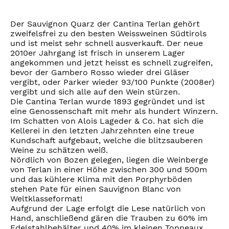
Der Sauvignon Quarz der Cantina Terlan gehört
zweifelsfrei zu den besten Weissweinen Südtirols
und ist meist sehr schnell ausverkauft. Der neue
2010er Jahrgang ist frisch in unserem Lager
angekommen und jetzt heisst es schnell zugreifen,
bevor der Gambero Rosso wieder drei Gläser
vergibt, oder Parker wieder 93/100 Punkte (2008er)
vergibt und sich alle auf den Wein stürzen.
Die Cantina Terlan wurde 1893 gegründet und ist
eine Genossenschaft mit mehr als hundert Winzern.
Im Schatten von Alois Lageder & Co. hat sich die
Kellerei in den letzten Jahrzehnten eine treue
Kundschaft aufgebaut, welche die blitzsauberen
Weine zu schätzen weiß.
Nördlich von Bozen gelegen, liegen die Weinberge
von Terlan in einer Höhe zwischen 300 und 500m
und das kühlere Klima mit den Porphyrböden
stehen Pate für einen Sauvignon Blanc von
Weltklasseformat!
Aufgrund der Lage erfolgt die Lese natürlich von
Hand, anschließend gären die Trauben zu 60% im
Edelstahlbehälter und 40% im kleinen Tonneaux,