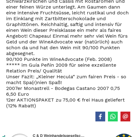
Schwarzkirschen und Cassis mit Röstaromen und
einer feinen Würze unterlegt. Am Gaumen dann
eine intensive Fruchtsüsse, leicht rustikal und doch
im Einklang mit Zartbitterschokolade und
Graphittönen. Reichhaltig, saftig und intensiv für
einen Wein dieser Preisklasse ein mehr als faires
Angebot! Chapeau! Einmal mehr sehr viel Wein fürs
Geld und der WineAdvocate war (natürlich) auch
schon da und hat den Wein mit 90/100 Punkten
abgesegnet.
90/100 Punkte im WineAdvocate (Feb. 2008)
***** im Guía Peñín 2009 für seine exzellente
Relation Preis/ Qualität
Unser Fazit: „Kleiner Hecula“ zum fairen Preis - so
macht Spa(r)nien Spaß!
2007er Monastrell - Bodegas Castano 2007 0,75
6,50 Euro
12er AKTIONSPAKET zu 75,00 € frei Haus geliefert
(12% Rabatt)