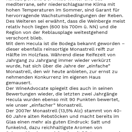
mediterrane, sehr niederschlagsarme Klima mit
hohen Temperaturen im Sommer, sind Garant für
hervorragende Wachstumsbedingungen der Reben.
Des Weiteren sei erwähnt, dass die Weinberge meist
relativ hoch liegen (600 bis 700m ü. NN) und die
Region von der Reblausplage weitestgehend
verschont blieb.
Mit dem Hecula ist die Bodega bekannt geworden –
dieser ebenfalls reinsortige Monastrell reift zur
Hälfte im Holzfass. Während diese Reifezeit von
Jahrgang zu Jahrgang immer wieder verkürzt
wurde, hat sich über die Jahre der „einfache“
Monastrell, den wir heute anbieten, zur ernst zu
nehmenden Konkurrenz im eigenen Haus
gemausert.
Der WineAdvocate spiegelt dies auch in seinen
Bewertungen wieder, die letzten zwei Jahrgänge
Hecula wurden ebenso mit 90 Punkten bewertet,
wie unser „einfacher“ Monastrell.
Der 2007er Monastrell (13,5% Alc) stammt von 40-
60 Jahre alten Rebstöcken und macht bereits im
Glas einen mehr als guten Eindruck: Satt und
funkelnd, dazu reichhaltigste Aromen von