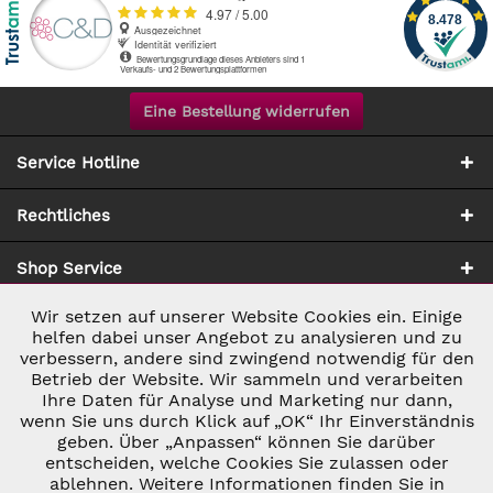
Eine Bestellung widerrufen
Service Hotline
Rechtliches
Shop Service
Wir setzen auf unserer Website Cookies ein. Einige
Aktiv
Notwendig
Zahlung & Versand
helfen dabei unser Angebot zu analysieren und zu
verbessern, andere sind zwingend notwendig für den
Betrieb der Website. Wir sammeln und verarbeiten
Inaktiv
Marketing
Ihre Daten für Analyse und Marketing nur dann,
wenn Sie uns durch Klick auf „OK“ Ihr Einverständnis
geben. Über „Anpassen“ können Sie darüber
Inaktiv
Tracking
entscheiden, welche Cookies Sie zulassen oder
* ALLE PREISE INKL. GESETZL. UMSATZSTEUER ZZGL.
ablehnen. Weitere Informationen finden Sie in