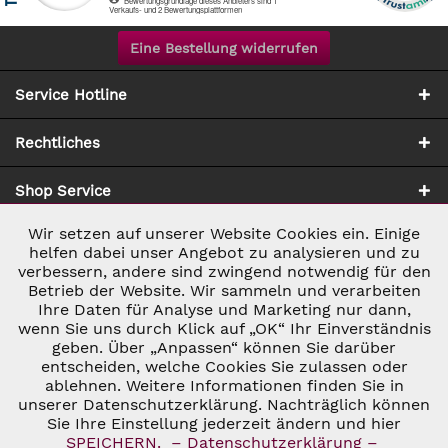
Eine Bestellung widerrufen
Service Hotline
Rechtliches
Shop Service
Wir setzen auf unserer Website Cookies ein. Einige
Aktiv
Notwendig
Zahlung & Versand
helfen dabei unser Angebot zu analysieren und zu
verbessern, andere sind zwingend notwendig für den
Betrieb der Website. Wir sammeln und verarbeiten
Inaktiv
Marketing
Ihre Daten für Analyse und Marketing nur dann,
wenn Sie uns durch Klick auf „OK“ Ihr Einverständnis
geben. Über „Anpassen“ können Sie darüber
Inaktiv
Tracking
entscheiden, welche Cookies Sie zulassen oder
ablehnen. Weitere Informationen finden Sie in
* ALLE PREISE INKL. GESETZL. UMSATZSTEUER ZZGL.
VERSANDKOSTEN
UND GGF. NACHNAHMEGEBÜHREN, WENN NICHT
unserer Datenschutzerklärung. Nachträglich können
Inaktiv
Personalisierung
ANDERS BESCHRIEBEN
Sie Ihre Einstellung jederzeit ändern und hier
© 2026 C&D WEINHANDEL - ALL RIGHTS RESERVED. THEME BY
SPEICHERN.
– Datenschutzerklärung –