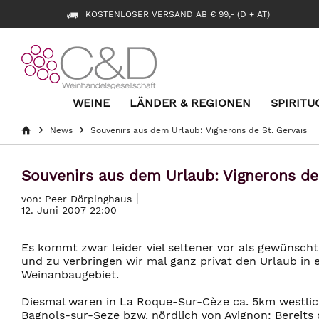
KOSTENLOSER VERSAND AB € 99,- (D + AT)
WEINE
LÄNDER & REGIONEN
SPIRITU
News
Souvenirs aus dem Urlaub: Vignerons de St. Gervais
Souvenirs aus dem Urlaub: Vignerons de 
von: Peer Dörpinghaus
12. Juni 2007 22:00
Es kommt zwar leider viel seltener vor als gewünscht
und zu verbringen wir mal ganz privat den Urlaub in 
Weinanbaugebiet.
Diesmal waren in La Roque-Sur-Cèze ca. 5km westli
Bagnols-sur-Seze bzw. nördlich von Avignon: Bereits 