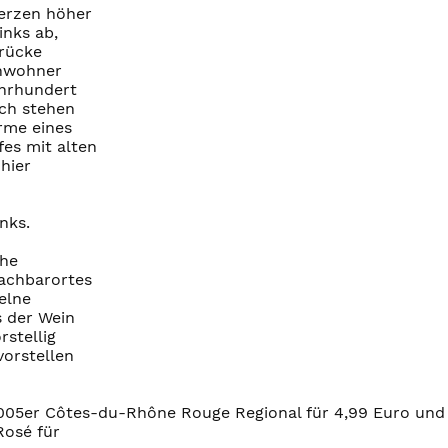
Herzen höher
inks ab,
Brücke
inwohner
ahrhundert
ich stehen
rme eines
fes mit alten
 hier
nks.
che
Nachbarortes
zelne
s der Wein
rstellig
vorstellen
2005er Côtes-du-Rhône Rouge Regional für 4,99 Euro un
Rosé für