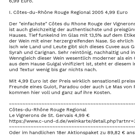
6,99 Euro.
I. Côtes-du-Rhône Rouge Regional 2005 4,99 Euro
Der "einfachste" Côtes du Rhone Rouge der Vignerons
ist auch gleichzeitig der authentischste und preisgün
Hauses. Tief funkelnd im Glas mit 13,5% auf dem Etike
der Wein mit einer herzergreifenden Nase. So ehrlic
isch wie Land und Leute gibt sich dieses Cuvee aus 
Syrah und Carignan. Sehr reintönig, nachhaltig und in
Wenngleich dieser Wein wesentlich moderner als ei
aus dem Hause Guigal vinifiziert ist, steht er diesem
und Textur wenig bis gar nichts nach.
Mit 4,99 Euro ist der Preis wirklich sensationell preis
Freunde eines Guiot, Paradou oder auch Le Mas von P
kommen hier voll und ganz auf ihre Kosten.
~~~~~~~~~~~~~~~~~~~~~~~~~~~~~~~~~~~~~~~~~~~~~~
Côtes-du-Rhône Rouge Regional
Le Vignerons de St. Gervais 4,99 €
https://www.c-und-d.de/weinkarte/detail.php?artnr
~~~~~~~~~~~~~~~~~~~~~~~~~~~~~~~~~~~~~~~~~~~~~~
Oder im handlichen 18er Aktionspaket zu 89,82 € ans