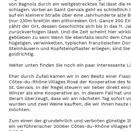
von Bagnols durch ein weitgestrecktes Tal lässt die 
schlagen. Vorbei an Saint Gervais geht es schließlich l
auf ein kleinere Straße über eine Jahrhunderte alte 
(nur 2,10m breit)in den pittoresken Ort. Ganze 200 E
zählt der Ort, dessen Geschichte sich bis in das 11. J
zurückverfolgen lässt. Und die Zeit scheint hier wirkl
geblieben zu sein! Wenn Sie ebenfalls leicht dem Cha
hügeligen, verwinkelten, typischen französischen Dor
Steinhäusern und Kopfsteinpflaster erliegen, sind Sie
goldrichtig.
Weiter unten finden Sie noch ein paar interessante Li
Eher durch Zufall kamen wir in den Besitz einer Flas
Côtes-du-Rhône Villages Rosé der Kooperative des 
St. Gervais. In der Regel steuern wir lieber direkt ein
Winzer als eine Kooperative an. In diesem Fall hat un
derart überzeugt, dass wir am nächsten Tag sofort vo
wurden und zwei Weine kauften, die wir Ihnen heute 
möchten:
Zum einen der grundehrlich und verboten günstige 
ein verführerischer 2006er Côtes-du-Rhône Villages 