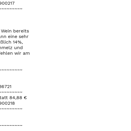
900217
~~~~~~~~~
 Wein bereits
nn eine sehr
ßlich 14%,
chmelz und
fehlen wir am
~~~~~~~~~
36721
~~~~~~~~~
tatt 84,88 €
=900218
~~~~~~~~~
~~~~~~~~~