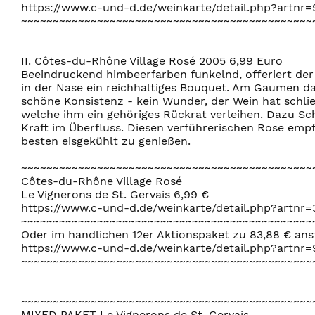
https://www.c-und-d.de/weinkarte/detail.php?artnr=
~~~~~~~~~~~~~~~~~~~~~~~~~~~~~~~~~~~~~~~~~~~~~~
II. Côtes-du-Rhône Village Rosé 2005 6,99 Euro
Beeindruckend himbeerfarben funkelnd, offeriert der
in der Nase ein reichhaltiges Bouquet. Am Gaumen da
schöne Konsistenz - kein Wunder, der Wein hat schlie
welche ihm ein gehöriges Rückrat verleihen. Dazu S
Kraft im Überfluss. Diesen verführerischen Rose emp
besten eisgekühlt zu genießen.
~~~~~~~~~~~~~~~~~~~~~~~~~~~~~~~~~~~~~~~~~~~~~~
Côtes-du-Rhône Village Rosé
Le Vignerons de St. Gervais 6,99 €
https://www.c-und-d.de/weinkarte/detail.php?artnr=
~~~~~~~~~~~~~~~~~~~~~~~~~~~~~~~~~~~~~~~~~~~~~~
Oder im handlichen 12er Aktionspaket zu 83,88 € ans
https://www.c-und-d.de/weinkarte/detail.php?artnr
~~~~~~~~~~~~~~~~~~~~~~~~~~~~~~~~~~~~~~~~~~~~~~
~~~~~~~~~~~~~~~~~~~~~~~~~~~~~~~~~~~~~~~~~~~~~~
MIXED PAKET Le Vignerons de St. Gervais