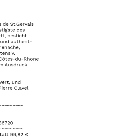
 de St.Gervais
stigste des
tt, besticht
h und authent-
Grenache,
tensiv.
n Côtes-du-Rhone
 im Ausdruck
wert, und
ierre Clavel
~~~~~~~~~
=36720
~~~~~~~~~
tatt 99,82 €