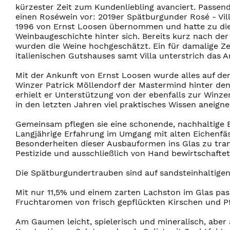
kürzester Zeit zum Kundenliebling avanciert. Passend
einen Roséwein vor: 2019er Spätburgunder Rosé - Vill
1996 von Ernst Loosen übernommen und hatte zu die
Weinbaugeschichte hinter sich. Bereits kurz nach de
wurden die Weine hochgeschätzt. Ein für damalige Ze
italienischen Gutshauses samt Villa unterstrich das 
Mit der Ankunft von Ernst Loosen wurde alles auf den 
Winzer Patrick Möllendorf der Mastermind hinter den 
erhielt er Unterstützung von der ebenfalls zur Winzer
in den letzten Jahren viel praktisches Wissen aneign
Gemeinsam pflegen sie eine schonende, nachhaltige 
Langjährige Erfahrung im Umgang mit alten Eichenfäs
Besonderheiten dieser Ausbauformen ins Glas zu tran
Pestizide und ausschließlich von Hand bewirtschaftet
Die Spätburgundertrauben sind auf sandsteinhaltige
Mit nur 11,5% und einem zarten Lachston im Glas pa
Fruchtaromen von frisch gepflückten Kirschen und P
Am Gaumen leicht, spielerisch und mineralisch, aber