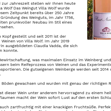
 zur Jahreszeit stellen wir Ihnen heute
a Wolf Das Weingut Villa Wolf wurde
sem Zeitpunkt bereits über 250 Jahre
r Gründung des Weinguts, im Jahr 1756,
iten prunkvoller Neubau im Stil eines
Ansehen.
Kopf gestellt und seit 2011 ist der
Weinen von Villa Wolf. Im Jahr 2019
in ausgebildeten Claudia Vadda, die sich
en konnte.
Bewirtschaftung, was maximalen Einsatz im Weinberg und 
sern beim Reifeprozess von Weinen und das Experimentie
sportieren. Die gutseigenen Weinberge werden seit 2014 
.
n Böden gewachsen und wurden mit genau der richtigen Re
sst dieser Wein unter anderem hervorragend zu einem h
flaumen macht der Wein sofort Lust auf den ersten Schlu
 auch zartfruchtig mit einer knackigen Fruchtsüße. Perf