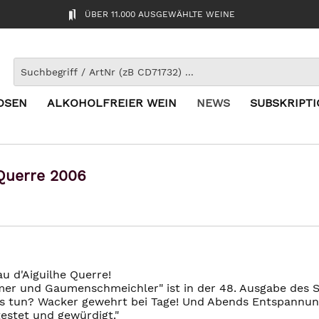
ÜBER 11.000 AUSGEWÄHLTE WEINE
OSEN
ALKOHOLFREIER WEIN
NEWS
SUBSKRIPT
 Querre 2006
u d'Aiguilhe Querre!
er und Gaumenschmeichler" ist in der 48. Ausgabe des ST
as tun? Wacker gewehrt bei Tage! Und Abends Entspannun
estet und gewürdigt."