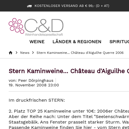
KOSTENLOSER VERSAND AB € 99,- (D + AT)
WEINE
LÄNDER & REGIONEN
SPIRITU
News
Stern Kaminweine... Château d'Aiguilhe Querre 2006
Stern Kaminweine... Château d'Aiguilhe
von: Peer Dörpinghaus
19. November 2008 23:00
Im druckfrischen STERN:
2. Platz TOP 25 Kaminweine unter 10€: 2006er Châtea
Aber der Reihe nach: Unter dem Titel "Seelenschwärm
Staatsgebälk. Ans Fenster prasselt starker Sturm. W
Passende Kaminweine finden Sie hier - vom Stern get