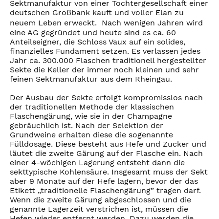
Sektmanufaktur von einer Tochtergesellschaft einer
deutschen Großbank kauft und voller Elan zu
neuem Leben erweckt. Nach wenigen Jahren wird
eine AG gegründet und heute sind es ca. 60
Anteilseigner, die Schloss Vaux auf ein solides,
finanzielles Fundament setzen. Es verlassen jedes
Jahr ca. 300.000 Flaschen traditionell hergestellter
Sekte die Keller der immer noch kleinen und sehr
feinen Sektmanufaktur aus dem Rheingau.
Der Ausbau der Sekte erfolgt kompromisslos nach
der traditionellen Methode der klassischen
Flaschengärung, wie sie in der Champagne
gebräuchlich ist. Nach der Selektion der
Grundweine erhalten diese die sogenannte
Fülldosage. Diese besteht aus Hefe und Zucker und
läutet die zweite Gärung auf der Flasche ein. Nach
einer 4-wöchigen Lagerung entsteht dann die
sekttypische Kohlensäure. Insgesamt muss der Sekt
aber 9 Monate auf der Hefe lagern, bevor der das
Etikett „traditionelle Flaschengärung” tragen darf.
Wenn die zweite Gärung abgeschlossen und die
genannte Lagerzeit verstrichen ist, müssen die
Hefen wieder entfernt werden. Dazu werden die