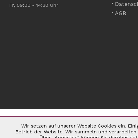
Datensc
Fr, 09:00 - 14:30 Uhr
AGB
Wir setzen auf unserer Website Cookies ein. Ein
Notwendig
Betrieb der Website. Wir sammeln und verarbeiten 
Über „Anpassen“ können Sie darüber ents