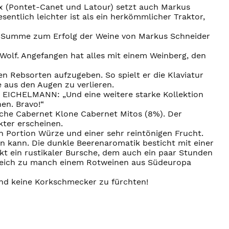
aux (Pontet-Canet und Latour) setzt auch Markus
sentlich leichter ist als ein herkömmlicher Traktor,
der Summe zum Erfolg der Weine von Markus Schneider
-Wolf. Angefangen hat alles mit einem Weinberg, den
len Rebsorten aufzugeben. So spielt er die Klaviatur
e aus den Augen zu verlieren.
 EICHELMANN: „Und eine weitere starke Kollektion
nen. Bravo!“
sche Cabernet Klone Cabernet Mitos (8%). Der
ter erscheinen.
n Portion Würze und einer sehr reintönigen Frucht.
n kann. Die dunkle Beerenaromatik besticht mit einer
kt ein rustikaler Bursche, dem auch ein paar Stunden
ergleich zu manch einem Rotweinen aus Südeuropa
sind keine Korkschmecker zu fürchten!