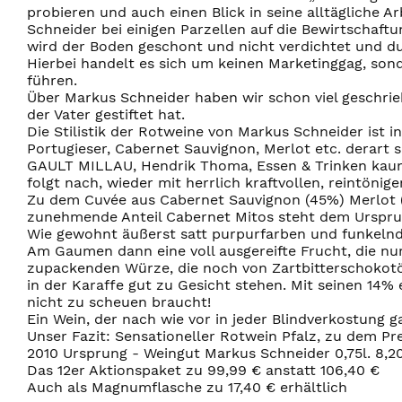
probieren und auch einen Blick in seine alltägliche 
Schneider bei einigen Parzellen auf die Bewirtschaftu
wird der Boden geschont und nicht verdichtet und du
Hierbei handelt es sich um keinen Marketinggag, son
führen.
Über Markus Schneider haben wir schon viel geschrieb
der Vater gestiftet hat.
Die Stilistik der Rotweine von Markus Schneider ist i
Portugieser, Cabernet Sauvignon, Merlot etc. derart s
GAULT MILLAU, Hendrik Thoma, Essen & Trinken kaum
folgt nach, wieder mit herrlich kraftvollen, reintönig
Zu dem Cuvée aus Cabernet Sauvignon (45%) Merlot (
zunehmende Anteil Cabernet Mitos steht dem Ursprun
Wie gewohnt äußerst satt purpurfarben und funkelnd i
Am Gaumen dann eine voll ausgereifte Frucht, die nu
zupackenden Würze, die noch von Zartbitterschokotön
in der Karaffe gut zu Gesicht stehen. Mit seinen 14
nicht zu scheuen braucht!
Ein Wein, der nach wie vor in jeder Blindverkostung 
Unser Fazit: Sensationeller Rotwein Pfalz, zu dem Pre
2010 Ursprung - Weingut Markus Schneider 0,75l. 8,2
Das 12er Aktionspaket zu 99,99 € anstatt 106,40 €
Auch als Magnumflasche zu 17,40 € erhältlich