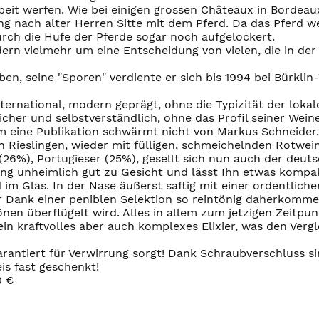
Arbeit werfen. Wie bei einigen grossen Châteaux in Borde
ng nach alter Herren Sitte mit dem Pferd. Da das Pferd we
rch die Hufe der Pferde sogar noch aufgelockert.
dern vielmehr um eine Entscheidung von vielen, die in 
en, seine "Sporen" verdiente er sich bis 1994 bei Bürklin
nternational, modern geprägt, ohne die Typizität der loka
icher und selbstverständlich, ohne das Profil seiner Wein
 eine Publikation schwärmt nicht von Markus Schneider.
en Rieslingen, wieder mit fülligen, schmeichelnden Rotwei
26%), Portugieser (25%), gesellt sich nun auch der deut
g unheimlich gut zu Gesicht und lässt Ihn etwas kompak
m Glas. In der Nase äußerst saftig mit einer ordentliche
r Dank einer peniblen Selektion so reintönig daherkomme
en überflügelt wird. Alles in allem zum jetzigen Zeitpun
% ein kraftvolles aber auch komplexes Elixier, was den V
garantiert für Verwirrung sorgt! Dank Schraubverschluss 
is fast geschenkt!
0 €