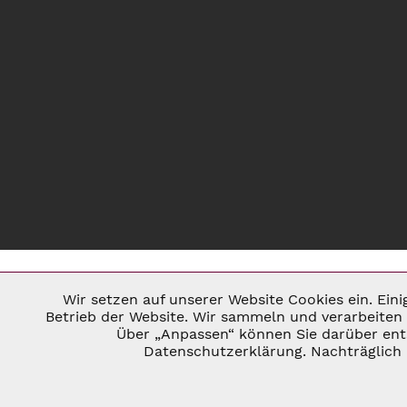
Wir setzen auf unserer Website Cookies ein. Ein
Notwendig
Betrieb der Website. Wir sammeln und verarbeiten 
Über „Anpassen“ können Sie darüber ents
* ALLE PREISE INKL. GESETZL. U
Datenschutzerklärung. Nachträglich 
Marketing
©