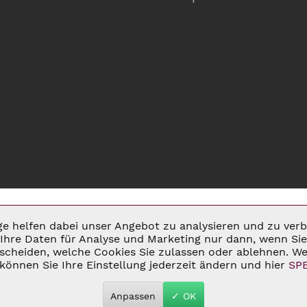
ige helfen dabei unser Angebot zu analysieren und zu ve
Ihre Daten für Analyse und Marketing nur dann, wenn Sie 
cheiden, welche Cookies Sie zulassen oder ablehnen. Wei
MSATZSTEUER ZZGL.
VERSANDKOSTEN
UND GGF. NACHNAHMEGEBÜHREN, W
können Sie Ihre Einstellung jederzeit ändern und hier
SP
 2026 C&D WEINHANDEL - ALL RIGHTS RESERVED. THEME BY
THEMEWAR
Anpassen
✓ OK