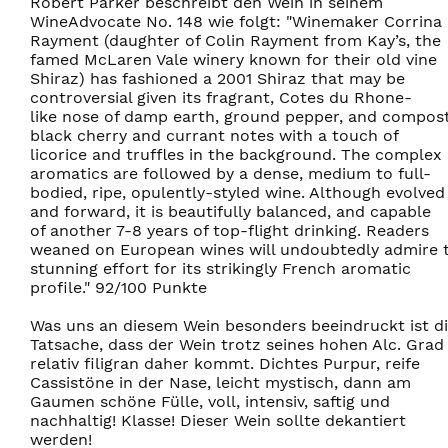
Robert Parker beschreibt den Wein in seinem
WineAdvocate No. 148 wie folgt: "Winemaker Corrina
Rayment (daughter of Colin Rayment from Kay’s, the
famed McLaren Vale winery known for their old vine
Shiraz) has fashioned a 2001 Shiraz that may be
controversial given its fragrant, Cotes du Rhone-
like nose of damp earth, ground pepper, and compos
black cherry and currant notes with a touch of
licorice and truffles in the background. The complex
aromatics are followed by a dense, medium to full-
bodied, ripe, opulently-styled wine. Although evolved
and forward, it is beautifully balanced, and capable
of another 7-8 years of top-flight drinking. Readers
weaned on European wines will undoubtedly admire t
stunning effort for its strikingly French aromatic
profile." 92/100 Punkte
Was uns an diesem Wein besonders beeindruckt ist d
Tatsache, dass der Wein trotz seines hohen Alc. Grad
relativ filigran daher kommt. Dichtes Purpur, reife
Cassistöne in der Nase, leicht mystisch, dann am
Gaumen schöne Fülle, voll, intensiv, saftig und
nachhaltig! Klasse! Dieser Wein sollte dekantiert
werden!