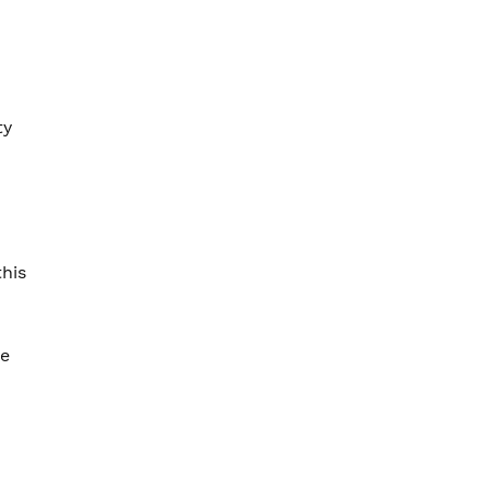
ty
his
ie