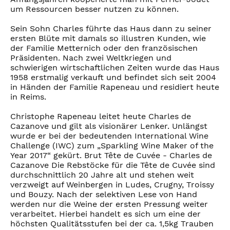
um Ressourcen besser nutzen zu können.
Sein Sohn Charles führte das Haus dann zu seiner
ersten Blüte mit damals so illustren Kunden, wie
der Familie Metternich oder den französischen
Präsidenten. Nach zwei Weltkriegen und
schwierigen wirtschaftlichen Zeiten wurde das Haus
1958 erstmalig verkauft und befindet sich seit 2004
in Händen der Familie Rapeneau und residiert heute
in Reims.
Christophe Rapeneau leitet heute Charles de
Cazanove und gilt als visionärer Lenker. Unlängst
wurde er bei der bedeutenden International Wine
Challenge (IWC) zum „Sparkling Wine Maker of the
Year 2017“ gekürt. Brut Tête de Cuvée - Charles de
Cazanove Die Rebstöcke für die Tête de Cuvée sind
durchschnittlich 20 Jahre alt und stehen weit
verzweigt auf Weinbergen in Ludes, Crugny, Troissy
und Bouzy. Nach der selektiven Lese von Hand
werden nur die Weine der ersten Pressung weiter
verarbeitet. Hierbei handelt es sich um eine der
höchsten Qualitätsstufen bei der ca. 1,5kg Trauben