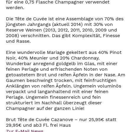
für eine 0,75 Flasche Champagner verwendet
werden.
Die Tête de Cuvée ist eine Assemblage von 70% des
jüngsten Jahrgangs (aktuell 2014) mit 30% von
Reserve Weinen (2013, 2012, 2011, 2010, 2009 und
2008) verschnitten. Das gibt Komplexität, Finesse
und Rasse.
Eine wundervolle Mariage gekeltert aus 40% Pinot
Noir, 40% Meunier und 20% Chardonnay.
Wunderbar anregend goldgelb im Glas, mit einer
feinen Perlage und erfrischenden Noten von
getoastetem Brot und reifen Äpfeln in der Nase. Am
Gaumen beschwingt trocken, mit feinfruchtigen
Anklängen von reifen Äpfeln. Ungemein voluminös
verpackt und langanhaltend mit einer feinen
Perlage. Ungemein finessenreich und fein
strukturiert im Nachhall überzeugt dieser
Champagner auf der ganzen Linie!
Brut Tête de Cuvée Cazanove – nur 25,95€ statt
29,95€ und ab3 Fl. frei Haus
Zur E-Mail News ...