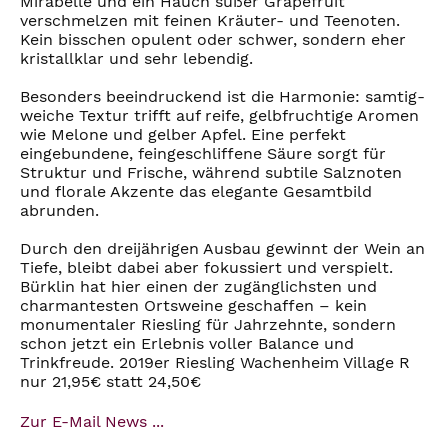
Mirabelle und ein Hauch süßer Grapefruit
verschmelzen mit feinen Kräuter- und Teenoten.
Kein bisschen opulent oder schwer, sondern eher
kristallklar und sehr lebendig.
Besonders beeindruckend ist die Harmonie: samtig-
weiche Textur trifft auf reife, gelbfruchtige Aromen
wie Melone und gelber Apfel. Eine perfekt
eingebundene, feingeschliffene Säure sorgt für
Struktur und Frische, während subtile Salznoten
und florale Akzente das elegante Gesamtbild
abrunden.
Durch den dreijährigen Ausbau gewinnt der Wein an
Tiefe, bleibt dabei aber fokussiert und verspielt.
Bürklin hat hier einen der zugänglichsten und
charmantesten Ortsweine geschaffen – kein
monumentaler Riesling für Jahrzehnte, sondern
schon jetzt ein Erlebnis voller Balance und
Trinkfreude. 2019er Riesling Wachenheim Village R
nur 21,95€ statt 24,50€
Zur E-Mail News ...