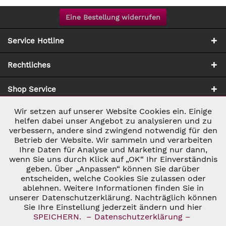
Eine Bestellung widerrufen
Service Hotline
Rechtliches
Shop Service
Wir setzen auf unserer Website Cookies ein. Einige
Aktiv
Notwendig
Zahlung & Versand
helfen dabei unser Angebot zu analysieren und zu
verbessern, andere sind zwingend notwendig für den
Betrieb der Website. Wir sammeln und verarbeiten
Inaktiv
Marketing
Ihre Daten für Analyse und Marketing nur dann,
wenn Sie uns durch Klick auf „OK“ Ihr Einverständnis
geben. Über „Anpassen“ können Sie darüber
Inaktiv
Tracking
entscheiden, welche Cookies Sie zulassen oder
* ALLE PREISE INKL. GESETZL. UMSATZSTEUER ZZGL.
ablehnen. Weitere Informationen finden Sie in
VERSANDKOSTEN
UND GGF. NACHNAHMEGEBÜHREN, WENN NICHT
unserer Datenschutzerklärung. Nachträglich können
Inaktiv
ANDERS BESCHRIEBEN
Personalisierung
Sie Ihre Einstellung jederzeit ändern und hier
© 2026 C&D WEINHANDEL - ALL RIGHTS RESERVED. THEME BY
SPEICHERN.
– Datenschutzerklärung –
THEMEWARE®