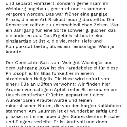
und separat vinifiziert, sondern gemeinsam im
Weinberg angebaut, geerntet und zusammen
vergoren werden. Das war früher eine gängige
Praxis, die eine Art Risikostreuung darstellte: Die
Rebsorten reiften zu unterschiedlichen Zeiten. War
ein Jahrgang für eine Sorte schwierig, glichen das
die anderen aus. Das Ergebnis ist heute eine
einzigartige Stilistik, die viel mehr Tiefe und
Komplexität bietet, als es ein reinsortiger Wein je
könnte.
Der Gemischte Satz vom Weingut Wieninger aus
dem Jahrgang 2024 ist ein Paradebeispiel für diese
Philosophie. Im Glas funkelt er in einem
strahlenden Hellgelb. Die Nase wird sofort von
einer Fülle an Düften verwöhnt: Wir finden hier
Aromen von saftigem Apfel, reifer Birne und einem
Hauch exotischer Früchte, gepaart mit einer
wunderbaren Kräuterwürze und feinen
mineralischen Noten, die von den kargen Kalkböden
stammen. Am Gaumen ist er wunderbar saftig und
präzise, mit einer lebendigen Säure, die ihm Frische
und Eleganz verleiht. Er ist kraftvoll und doch