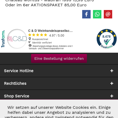
Oder im 6er AKTIONSPAKET 85,00 Euro
Eine Bestellung widerrufen
Service Hotline
Rechtliches
Shop Service
Wir setzen auf unserer Website Cookies ein. Einige
Aktiv
Notwendig
Zahlung & Versand
helfen dabei unser Angebot zu analysieren und zu
verbessern, andere sind zwingend notwendig für den