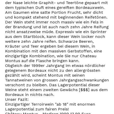
der Nase leichte Graphit- und Teertöne gepaart mit
dem typischen Duft eines gereiften Bordeauxwein.
Am Gaumen eine satte Portion Frucht, sehr dicht
und kompakt stehend mit beginnenden Reifetönen.
Der Wein steht immer noch massiv wie ein Fels in
der Brandung und ist auch nach zehn Jahre Reifung
nicht ansatzweise müde. Expressiv wie ein Sprinter
aus dem Startblock, kann dieser Wein locker noch
weitere zehn Jahre reifen. Schwarze Beeren,
Kräuter und Teer ergeben bei diesem Wein, in
Kombination mit den massiven Gerbstoffen, eine
einzigartige Kombination, wie Sie nur Chateau
Montus auf die Flasche bringen kann.
Obgleich der 1999er Jahrgang im etwas nördlicher
gelegenem Bordeaux nicht zu den allergrössten
gezählt wird, scheint Montus mit seinen
Tannatweinen von grossen Jahrgangsschwankungen
verschont zu bleiben. Das Lagerpotential dieser
Weine steht einem zweiten Gewächs [$$$] aus dem
Bordeaux in nichts nach.
Unser Fazit:
Einzigartiger Terroirwein "ab 18" mit enormen
Lagerpotential zum fairen Preis!
Château Montus - Madiran 1999 13,99 Euro