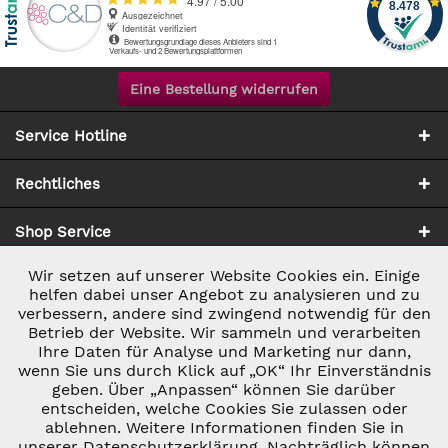
Eine Bestellung widerrufen
Service Hotline
Rechtliches
Shop Service
Wir setzen auf unserer Website Cookies ein. Einige
Aktiv
Notwendig
Zahlung & Versand
helfen dabei unser Angebot zu analysieren und zu
verbessern, andere sind zwingend notwendig für den
Betrieb der Website. Wir sammeln und verarbeiten
Inaktiv
Marketing
Ihre Daten für Analyse und Marketing nur dann,
wenn Sie uns durch Klick auf „OK“ Ihr Einverständnis
geben. Über „Anpassen“ können Sie darüber
Inaktiv
Tracking
entscheiden, welche Cookies Sie zulassen oder
* ALLE PREISE INKL. GESETZL. UMSATZSTEUER ZZGL.
ablehnen. Weitere Informationen finden Sie in
VERSANDKOSTEN
UND GGF. NACHNAHMEGEBÜHREN, WENN NICHT
unserer Datenschutzerklärung. Nachträglich können