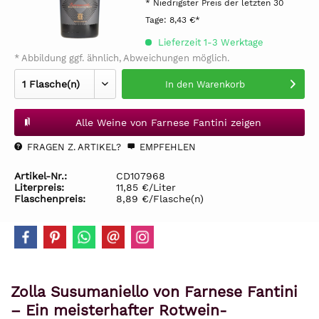
* Niedrigster Preis der letzten 30
Tage:
8,43 €*
Lieferzeit 1-3 Werktage
* Abbildung ggf. ähnlich, Abweichungen möglich.
In den
Warenkorb
Alle Weine von Farnese Fantini zeigen
FRAGEN Z. ARTIKEL?
EMPFEHLEN
Artikel-Nr.:
CD107968
Literpreis:
11,85 €/Liter
Flaschenpreis:
8,89 €/Flasche(n)
Zolla Susumaniello von Farnese Fantini
– Ein meisterhafter Rotwein-