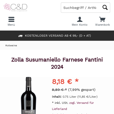
Menü
Mein Konto
Warenkorb
KOSTENLOSER VERSAND AB € 99,- (D + AT)
Rotweine
Zolla Susumaniello Farnese Fantini
2024
8,18 € *
8,89 € *
(7,99% gespart)
Inhalt:
0.75 Liter (11,85 €/Liter)
* inkl. USt.
zzgl. Versand für
Lieferland