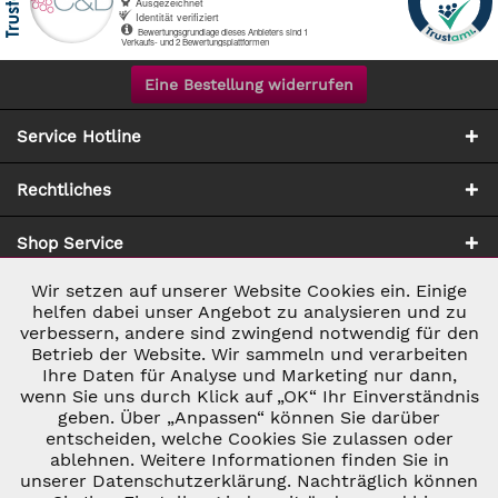
Eine Bestellung widerrufen
Service Hotline
Rechtliches
Shop Service
Wir setzen auf unserer Website Cookies ein. Einige
Aktiv
Notwendig
Zahlung & Versand
helfen dabei unser Angebot zu analysieren und zu
verbessern, andere sind zwingend notwendig für den
Betrieb der Website. Wir sammeln und verarbeiten
Inaktiv
Marketing
Ihre Daten für Analyse und Marketing nur dann,
wenn Sie uns durch Klick auf „OK“ Ihr Einverständnis
geben. Über „Anpassen“ können Sie darüber
Inaktiv
Tracking
entscheiden, welche Cookies Sie zulassen oder
ablehnen. Weitere Informationen finden Sie in
* ALLE PREISE INKL. GESETZL. UMSATZSTEUER ZZGL.
VERSANDKOSTEN
UND GGF. NACHNAHMEGEBÜHREN, WENN NICHT
unserer Datenschutzerklärung. Nachträglich können
Inaktiv
Personalisierung
ANDERS BESCHRIEBEN