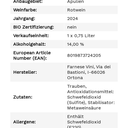
Anbaugebiet:
Apulien
Weinfarbe:
Rotwein
Jahrgang:
2024
BIO Zertifizierung:
nein
Verkaufseinheit:
1 x 0,75 Liter
Alkoholgehalt:
14,00 %
European Article
8019873724205
Number (EAN):
Farnese Vini, Via dei
Hersteller:
Bastioni, I-66026
Ortona
Trauben,
Antioxidationsmittel:
Zutaten:
Schwefeldioxid
(Sulfite), Stabilisator:
Metaweinsäure
Enthält
Allergene:
Schwefeldioxid
(E220)