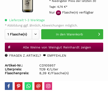
* Niedrigster Preis der letzten 30
Tage:
6,76 €*
Nur
Flasche(n) verfügbar
20
Lieferzeit 1-3 Werktage
* Abbildung ggf. ähnlich, Abweichungen möglich.
In den
Warenkorb
Alle Weine von Weingut Reinhardt zeigen
FRAGEN Z. ARTIKEL?
EMPFEHLEN
Artikel-Nr.:
CD105957
Literpreis:
11,19 €/Liter
Flaschenpreis:
8,39 €/Flasche(n)