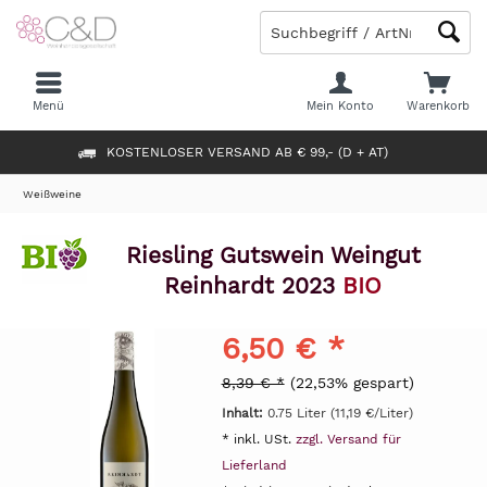
Menü
Mein Konto
Warenkorb
KOSTENLOSER VERSAND AB € 99,- (D + AT)
Weißweine
Riesling Gutswein Weingut
Reinhardt 2023
BIO
6,50 € *
8,39 € *
(22,53% gespart)
Inhalt:
0.75 Liter (11,19 €/Liter)
* inkl. USt.
zzgl. Versand für
Lieferland