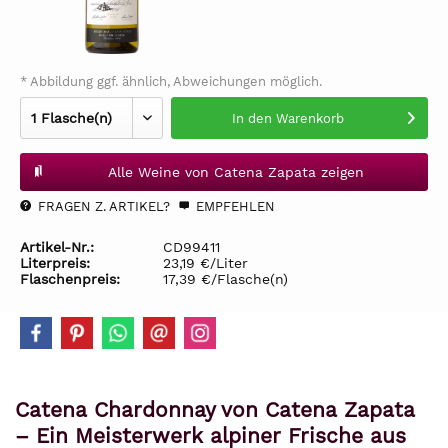
* Abbildung ggf. ähnlich, Abweichungen möglich.
In den
Warenkorb
Alle Weine von Catena Zapata zeigen
FRAGEN Z. ARTIKEL?
EMPFEHLEN
Artikel-Nr.:
CD99411
Literpreis:
23,19 €/Liter
Flaschenpreis:
17,39 €/Flasche(n)
Catena Chardonnay von Catena Zapata
– Ein Meisterwerk alpiner Frische aus