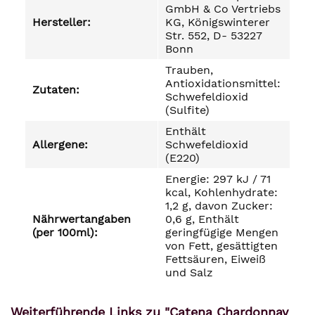
GmbH & Co Vertriebs
Hersteller:
KG, Königswinterer
Str. 552, D- 53227
Bonn
Trauben,
Antioxidationsmittel:
Zutaten:
Schwefeldioxid
(Sulfite)
Enthält
Allergene:
Schwefeldioxid
(E220)
Energie: 297 kJ / 71
kcal, Kohlenhydrate:
1,2 g, davon Zucker:
Nährwertangaben
0,6 g, Enthält
(per 100ml):
geringfügige Mengen
von Fett, gesättigten
Fettsäuren, Eiweiß
und Salz
Weiterführende Links zu "Catena Chardonnay