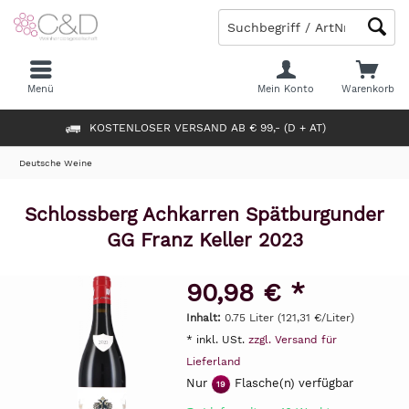
Menü
Mein Konto
Warenkorb
KOSTENLOSER VERSAND AB € 99,- (D + AT)
Deutsche Weine
Schlossberg Achkarren Spätburgunder
GG Franz Keller 2023
90,98 € *
Inhalt:
0.75 Liter (121,31 €/Liter)
* inkl. USt.
zzgl. Versand für
Lieferland
Nur
Flasche(n) verfügbar
19