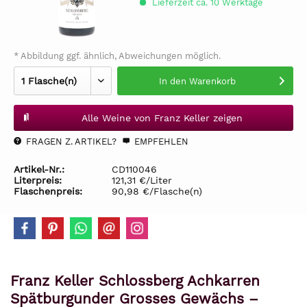
Lieferzeit ca. 10 Werktage
* Abbildung ggf. ähnlich, Abweichungen möglich.
In den
Warenkorb
Alle Weine von Franz Keller zeigen
FRAGEN Z. ARTIKEL?
EMPFEHLEN
Artikel-Nr.:
CD110046
Literpreis:
121,31 €/Liter
Flaschenpreis:
90,98 €/Flasche(n)
Franz Keller Schlossberg Achkarren
Spätburgunder Grosses Gewächs –