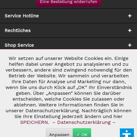
Eine Bestellung widerrufen
Service Hotline
Rechtliches
Shop Service
Wir setzen auf unserer Website Cookies ein. Einige
Aktiv
Notwendig
Zahlung & Versand
helfen dabei unser Angebot zu analysieren und zu
verbessern, andere sind zwingend notwendig für den
Betrieb der Website. Wir sammeln und verarbeiten
Inaktiv
Marketing
Ihre Daten für Analyse und Marketing nur dann,
wenn Sie uns durch Klick auf „OK“ Ihr Einverständnis
geben. Über „Anpassen“ können Sie darüber
Inaktiv
Tracking
entscheiden, welche Cookies Sie zulassen oder
ablehnen. Weitere Informationen finden Sie in
* ALLE PREISE INKL. GESETZL. UMSATZSTEUER ZZGL.
VERSANDKOSTEN
UND GGF. NACHNAHMEGEBÜHREN, WENN NICHT
unserer Datenschutzerklärung. Nachträglich können
Inaktiv
Personalisierung
ANDERS BESCHRIEBEN
Sie Ihre Einstellung jederzeit ändern und hier
© 2026 C&D WEINHANDEL - ALL RIGHTS RESERVED. THEME BY
SPEICHERN.
– Datenschutzerklärung –
THEMEWARE®
Inaktiv
Service
Anpassen
✓ OK