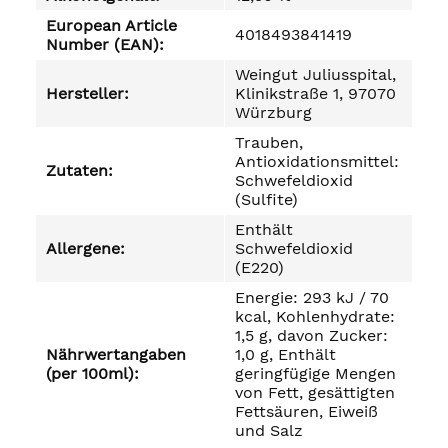
European Article
4018493841419
Number (EAN):
Weingut Juliusspital,
Hersteller:
Klinikstraße 1, 97070
Würzburg
Trauben,
Antioxidationsmittel:
Zutaten:
Schwefeldioxid
(Sulfite)
Enthält
Allergene:
Schwefeldioxid
(E220)
Energie: 293 kJ / 70
kcal, Kohlenhydrate:
1,5 g, davon Zucker:
Nährwertangaben
1,0 g, Enthält
(per 100ml):
geringfügige Mengen
von Fett, gesättigten
Fettsäuren, Eiweiß
und Salz