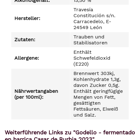
Alkoholgehalt:
13,50 %
Travesía
Constitución s/n.
Hersteller:
Carracedelo, E-
24549 León
Trauben und
Zutaten:
Stabilisatoren
Enthält
Allergene:
Schwefeldioxid
(E220)
Brennwert 303kj,
Kohlenhydrate 1,3g,
davon Zucker 0,5g.
Nährwertangaben
Enthält geringfügige
(per 100ml):
Mengen von Fett,
gesättigten
Fettsäuren, Eiweiß
und Salz.
Weiterführende Links zu "Godello - fermentado
en barrica Casar de Burbia 2023"