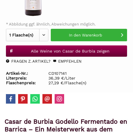
* Abbildung ggf. ähnlich, Abweichungen möglich.
In den
Warenkorb
Alle Weine von Casar de Burbia zeigen
FRAGEN Z. ARTIKEL?
EMPFEHLEN
Artikel-Nr.:
CD107141
Literpreis:
36,39 €/Liter
Flaschenpreis:
27,29 €/Flasche(n)
Casar de Burbia Godello Fermentado en
Barrica – Ein Meisterwerk aus dem