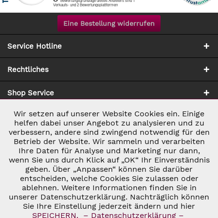
Eine Bestellung widerrufen
Service Hotline
Rechtliches
Shop Service
Wir setzen auf unserer Website Cookies ein. Einige
Aktiv
Notwendig
Zahlung & Versand
helfen dabei unser Angebot zu analysieren und zu
verbessern, andere sind zwingend notwendig für den
Betrieb der Website. Wir sammeln und verarbeiten
Inaktiv
Marketing
Ihre Daten für Analyse und Marketing nur dann,
wenn Sie uns durch Klick auf „OK“ Ihr Einverständnis
geben. Über „Anpassen“ können Sie darüber
Inaktiv
Tracking
entscheiden, welche Cookies Sie zulassen oder
ablehnen. Weitere Informationen finden Sie in
* ALLE PREISE INKL. GESETZL. UMSATZSTEUER ZZGL.
VERSANDKOSTEN
UND GGF. NACHNAHMEGEBÜHREN, WENN NICHT
unserer Datenschutzerklärung. Nachträglich können
Inaktiv
Personalisierung
ANDERS BESCHRIEBEN
Sie Ihre Einstellung jederzeit ändern und hier
© 2026 C&D WEINHANDEL - ALL RIGHTS RESERVED. THEME BY
SPEICHERN.
– Datenschutzerklärung –