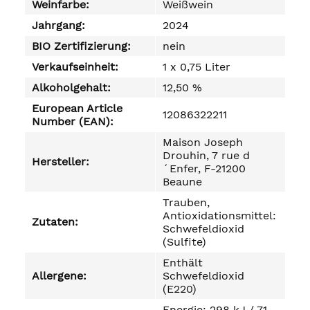
Weinfarbe:
Weißwein
Jahrgang:
2024
BIO Zertifizierung:
nein
Verkaufseinheit:
1 x 0,75 Liter
Alkoholgehalt:
12,50 %
European Article
12086322211
Number (EAN):
Maison Joseph
Drouhin, 7 rue d
Hersteller:
´Enfer, F-21200
Beaune
Trauben,
Antioxidationsmittel:
Zutaten:
Schwefeldioxid
(Sulfite)
Enthält
Allergene:
Schwefeldioxid
(E220)
Energie: 298 kJ / 71