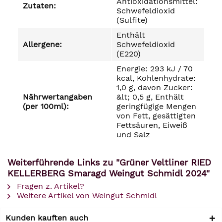
Antioxidationsmittel:
Zutaten:
Schwefeldioxid
(Sulfite)
Enthält
Allergene:
Schwefeldioxid
(E220)
Energie: 293 kJ / 70
kcal, Kohlenhydrate:
1,0 g, davon Zucker:
Nährwertangaben
&lt; 0,5 g, Enthält
(per 100ml):
geringfügige Mengen
von Fett, gesättigten
Fettsäuren, Eiweiß
und Salz
Weiterführende Links zu "Grüner Veltliner RIED
KELLERBERG Smaragd Weingut Schmidl 2024"
Fragen z. Artikel?
Weitere Artikel von Weingut Schmidl
Kunden kauften auch