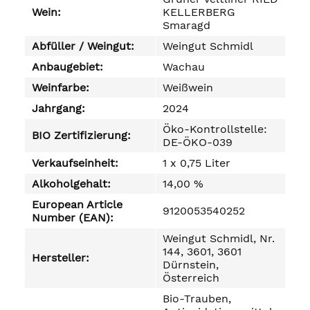
Wein:
KELLERBERG
Smaragd
Abfüller / Weingut:
Weingut Schmidl
Anbaugebiet:
Wachau
Weinfarbe:
Weißwein
Jahrgang:
2024
Öko-Kontrollstelle:
BIO Zertifizierung:
DE-ÖKO-039
Verkaufseinheit:
1 x 0,75 Liter
Alkoholgehalt:
14,00 %
European Article
9120053540252
Number (EAN):
Weingut Schmidl, Nr.
144, 3601, 3601
Hersteller:
Dürnstein,
Österreich
Bio-Trauben,