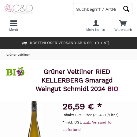
Menü
Mein Konto
Warenkorb
KOSTENLOSER VERSAND AB € 99,- (D + AT)
Grüner Veltliner
Grüner Veltliner RIED
KELLERBERG Smaragd
Weingut Schmidl 2024
BIO
26,59 € *
Inhalt:
0.75 Liter (35,45 €/Liter)
* inkl. USt.
zzgl. Versand für
Lieferland