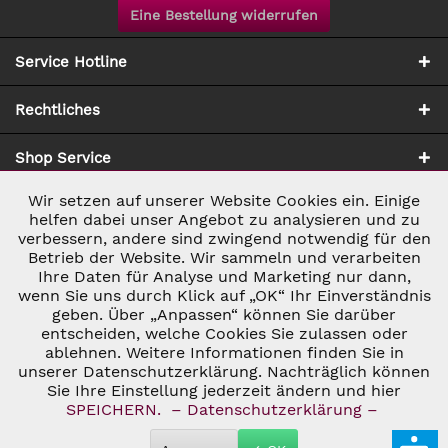
Eine Bestellung widerrufen
Service Hotline
Rechtliches
Shop Service
Wir setzen auf unserer Website Cookies ein. Einige
Aktiv
Notwendig
Zahlung & Versand
helfen dabei unser Angebot zu analysieren und zu
verbessern, andere sind zwingend notwendig für den
Betrieb der Website. Wir sammeln und verarbeiten
Inaktiv
Marketing
Ihre Daten für Analyse und Marketing nur dann,
wenn Sie uns durch Klick auf „OK“ Ihr Einverständnis
geben. Über „Anpassen“ können Sie darüber
Inaktiv
Tracking
entscheiden, welche Cookies Sie zulassen oder
ablehnen. Weitere Informationen finden Sie in
* ALLE PREISE INKL. GESETZL. UMSATZSTEUER ZZGL.
VERSANDKOSTEN
UND GGF. NACHNAHMEGEBÜHREN, WENN NICHT
unserer Datenschutzerklärung. Nachträglich können
Inaktiv
Personalisierung
ANDERS BESCHRIEBEN
Sie Ihre Einstellung jederzeit ändern und hier
© 2026 C&D WEINHANDEL - ALL RIGHTS RESERVED. THEME BY
SPEICHERN.
– Datenschutzerklärung –
THEMEWARE®
Inaktiv
Service