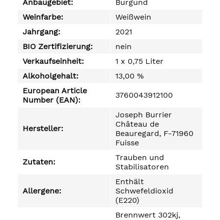
Anbaugebiet:
Burgund
Weinfarbe:
Weißwein
Jahrgang:
2021
BIO Zertifizierung:
nein
Verkaufseinheit:
1 x 0,75 Liter
Alkoholgehalt:
13,00 %
European Article
3760043912100
Number (EAN):
Joseph Burrier
Château de
Hersteller:
Beauregard, F-71960
Fuisse
Trauben und
Zutaten:
Stabilisatoren
Enthält
Allergene:
Schwefeldioxid
(E220)
Brennwert 302kj,